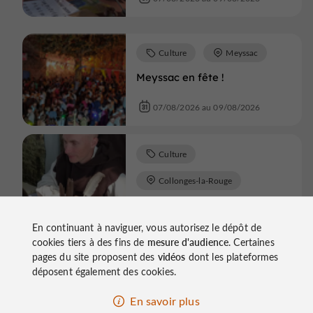
Culture
Meyssac
Meyssac en fête !
07/08/2026 au 09/08/2026
Culture
Collonges-la-Rouge
Stages de Calligraphie et
d’Enluminure traditionnelle
En continuant à naviguer, vous autorisez le dépôt de
cookies tiers à des fins de
mesure d'audience
. Certaines
07/08/2026 au 09/08/2026
pages du site proposent des
vidéos
dont les plateformes
déposent également des cookies.
Culture
Meyssac
En savoir plus