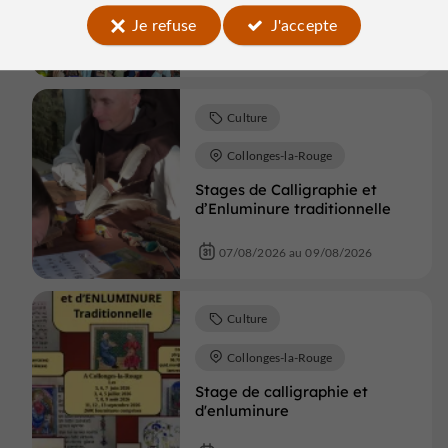
Meyssac en fête !
Je refuse
J'accepte
07/08/2026 au 09/08/2026
Culture
Collonges-la-Rouge
Stages de Calligraphie et
d’Enluminure traditionnelle
07/08/2026 au 09/08/2026
Culture
Collonges-la-Rouge
Stage de calligraphie et
d'enluminure