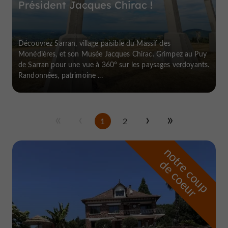
Président Jacques Chirac !
Découvrez Sarran, village paisible du Massif des
Monédières, et son Musée Jacques Chirac. Grimpez au Puy
de Sarran pour une vue à 360° sur les paysages verdoyants.
Randonnées, patrimoine ...
1
2
n
o
t
e
c
o
u
p
e
c
o
e
u
r
d
r