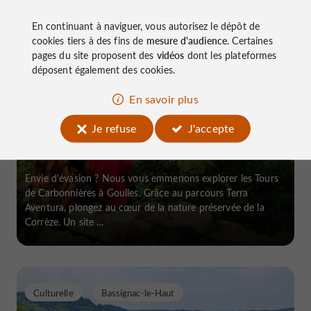
Familiale
Goulles
En continuant à naviguer, vous autorisez le dépôt de
cookies tiers à des fins de
mesure d'audience
. Certaines
pages du site proposent des
vidéos
dont les plateformes
déposent également des cookies.
En savoir plus
Terra Aventura à Goulles, aux Tours
de Carbonnières
Je refuse
J'accepte
Envie d'évasion ? Nous vous emmenons explorer les Tours
de Carbonnières à Goulles. Grâce au parcours Terra
Aventura, plongez au cœur de la nature préservée de la
Corrèze. Un site ...
Culturelle
Bassignac-le-Haut