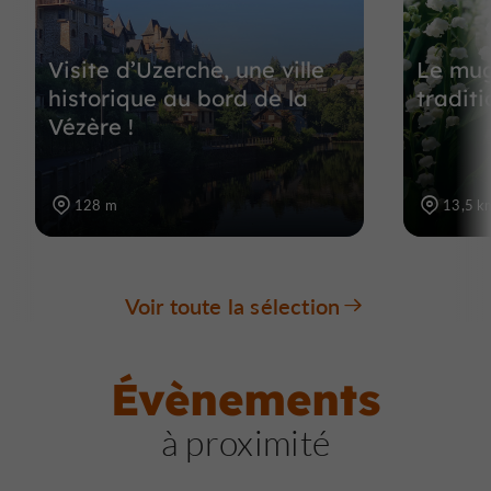
Visite d’Uzerche, une ville
Le mug
historique au bord de la
tradit
Vézère !
128 m
13,5 k
Voir toute la sélection
Évènements
à proximité