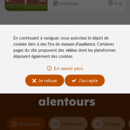
17/10/2026
37 m
Voir tous les événements
En continuant à naviguer, vous autorisez le dépôt de
cookies tiers à des fins de
mesure d'audience
. Certaines
pages du site proposent des
vidéos
dont les plateformes
déposent également des cookies.
En savoir plus
À découvrir
Je refuse
J'accepte
aux
alentours
Découvrir
S'informer
Se loger