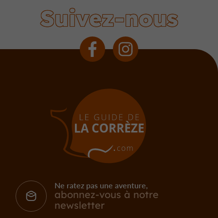
Suivez-nous
Ne ratez pas une aventure,
abonnez-vous à notre
newsletter