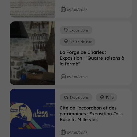
09/08/2026
Expositions
Orliac-de-Bar
La Forge de Charles :
Exposition : "Quatre saisons à
la fermé"
09/08/2026
Expositions
Tulle
Cité de l'accordéon et des
patrimoines : Exposition Joss
Baselli : Mille vies
09/08/2026