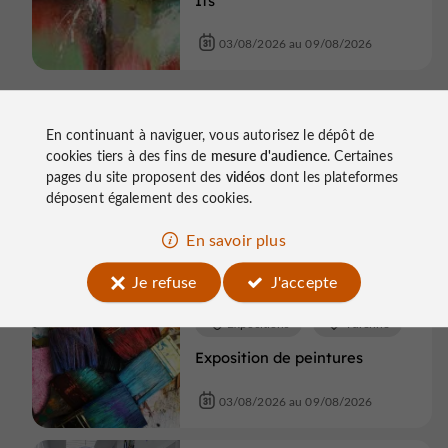
Ifs
03/08/2026 au 09/08/2026
Expositions
En continuant à naviguer, vous autorisez le dépôt de
cookies tiers à des fins de
mesure d'audience
. Certaines
Aubazine
pages du site proposent des
vidéos
dont les plateformes
Exposition du collectif Les 6
déposent également des cookies.
Ifs
En savoir plus
03/08/2026 au 09/08/2026
Je refuse
J'accepte
Expositions
Turenne
Exposition de peintures
03/08/2026 au 09/08/2026