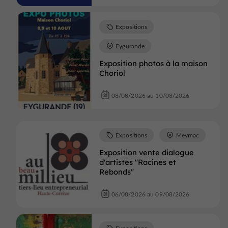
Expositions
Eygurande
Exposition photos à la maison
Choriol
08/08/2026 au 10/08/2026
Expositions
Meymac
Exposition vente dialogue
d'artistes "Racines et
Rebonds"
06/08/2026 au 09/08/2026
Expositions