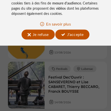
divorce
cookies tiers à des fins de
mesure d'audience
. Certaines
pages du site proposent des
vidéos
dont les plateformes
13/08/2026
déposent également des cookies.
En savoir plus
Festivals
Tulle
Je refuse
J'accepte
Festival de la Luzège : Figaro
divorce
13/08/2026
Festivals
Lubersac
Festival Dec'Ouvrir :
SANSEVERINO et Lise
CABARET, Thierry BECCARO,
Franck BOUYSSE
14/08/2026