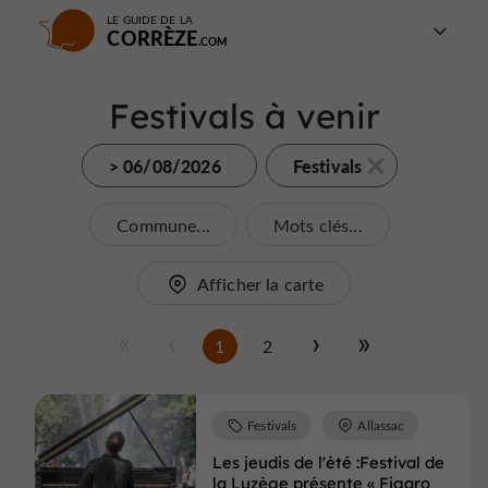
LE GUIDE DE LA
CORRÈZE
Festivals à venir
> 06/08/2026
Festivals
Commune...
Mots clés...
Afficher la carte
1
2
Festivals
Allassac
Les jeudis de l'été :Festival de
la Luzège présente « Figaro