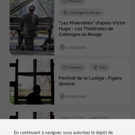
Festivals
Collonges-la-Rouge
"Les Misérables" d'après Victor
Hugo - Les Théâtrales de
Collonges-la-Rouge
11/08/2026
Festivals
Tulle
Festival de la Luzège : Figaro
divorce
13/08/2026
Festivals
Tulle
Festival de la Luzège : Figaro
En continuant à naviguer, vous autorisez le dépôt de