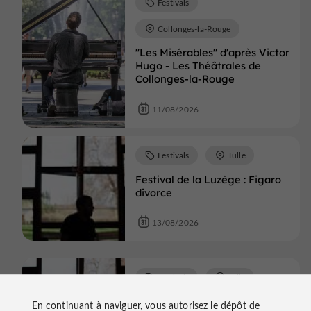
Festivals
Collonges-la-Rouge
"Les Misérables" d'après Victor
Hugo - Les Théâtrales de
Collonges-la-Rouge
11/08/2026
Festivals
Tulle
Festival de la Luzège : Figaro
divorce
13/08/2026
Festivals
Tulle
Festival de la Luzège : Figaro
En continuant à naviguer, vous autorisez le dépôt de