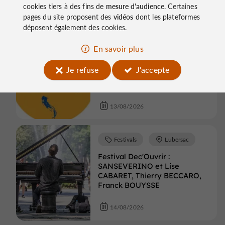
divorce
cookies tiers à des fins de
mesure d'audience
. Certaines
pages du site proposent des
vidéos
dont les plateformes
13/08/2026
déposent également des cookies.
En savoir plus
Festivals
Tulle
Je refuse
J'accepte
Festival de la Luzège : Figaro
divorce
13/08/2026
Festivals
Lubersac
Festival Dec'Ouvrir :
SANSEVERINO et Lise
CABARET, Thierry BECCARO,
Franck BOUYSSE
14/08/2026