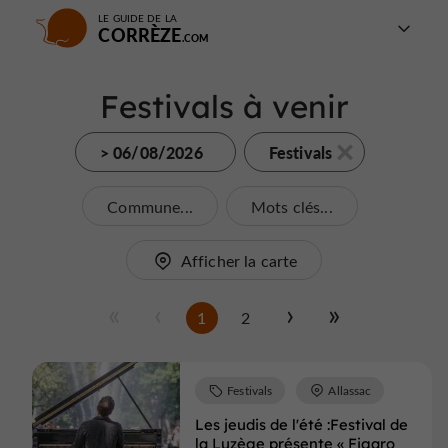
LE GUIDE DE LA
CORRÈZE
Festivals à venir
> 06/08/2026
Festivals
Commune...
Mots clés...
Afficher la carte
1
2
Festivals
Allassac
Les jeudis de l'été :Festival de
la Luzège présente « Figaro