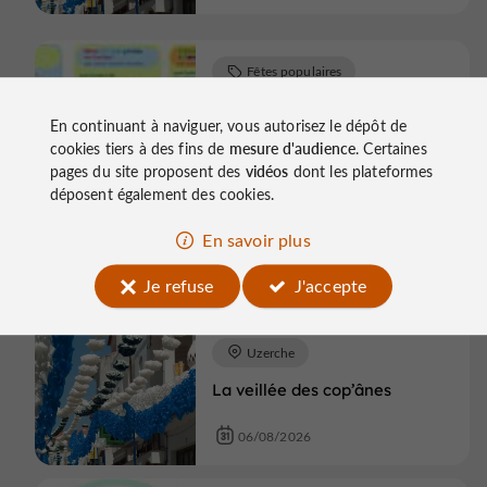
Fêtes populaires
Treignac
En continuant à naviguer, vous autorisez le dépôt de
cookies tiers à des fins de
mesure d'audience
. Certaines
Programme d'été de la
Médiathèque Vézère
pages du site proposent des
vidéos
dont les plateformes
Monédières Millesources
déposent également des cookies.
En savoir plus
06/08/2026
Je refuse
J'accepte
Fêtes populaires
Uzerche
La veillée des cop’ânes
06/08/2026