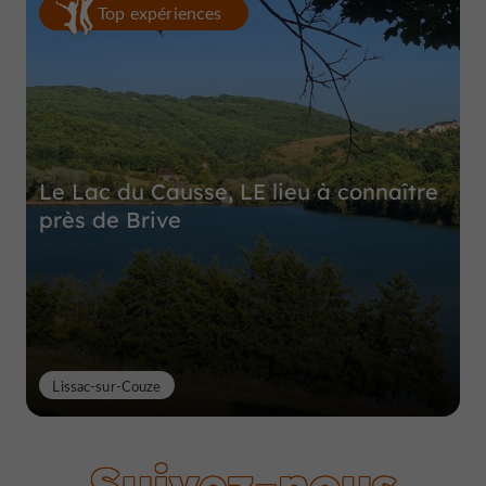
Top expériences
Le Lac du Causse, LE lieu à connaître
près de Brive
Lissac-sur-Couze
Suivez-nous