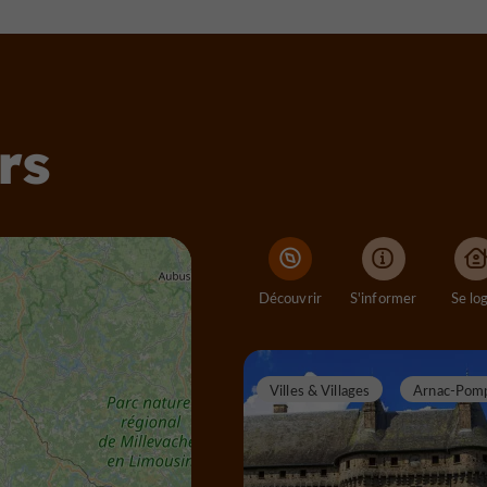
rs
Découvrir
S'informer
Se lo
Villes & Villages
Arnac-Pom