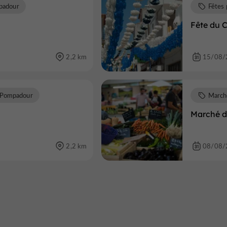
padour
Fêtes 
Fête du 
2,2 km
15/08/
-Pompadour
March
Marché 
2,2 km
08/08/