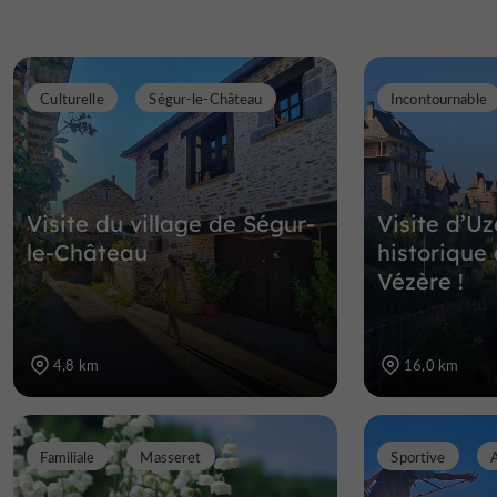
Culturelle
Ségur-le-Château
Incontournable
Visite du village de Ségur-
Visite d’Uz
le-Château
historique
Vézère !
4,8 km
16,0 km
Familiale
Masseret
Sportive