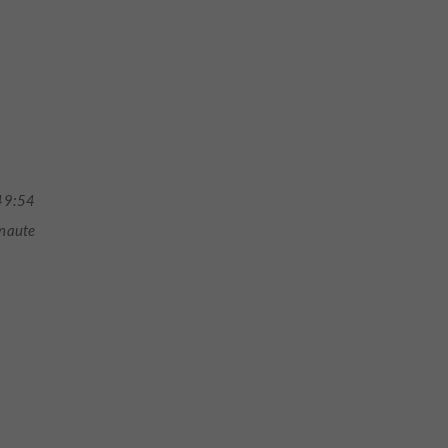
49:54
rnaute