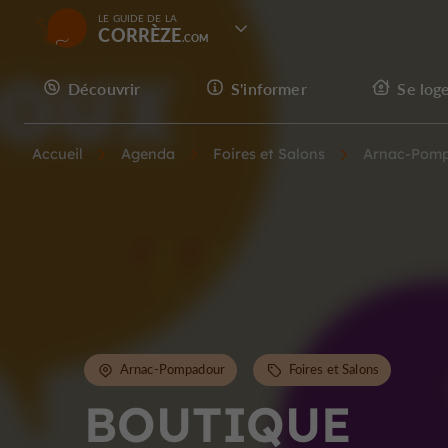
LE GUIDE DE LA
CORRÈZE
Découvrir
S'informer
Se log
Accueil
Agenda
Foires et Salons
Arnac-Pom
Arnac-Pompadour
Foires et Salons
BOUTIQUE