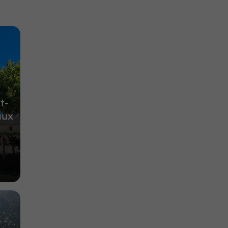
t-
aux