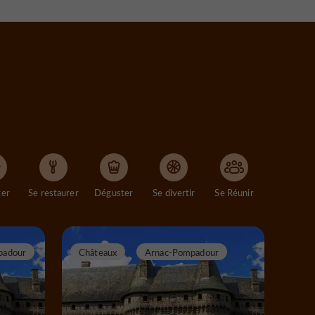
ger
Se restaurer
Déguster
Se divertir
Se Réunir
padour
Châteaux
Arnac-Pompadour