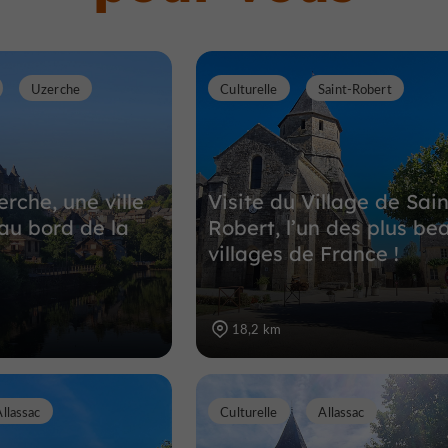
Uzerche
Culturelle
Saint-Robert
erche, une ville
Visite du Village de Sain
 au bord de la
Robert, l’un des plus be
villages de France !
18,2 km
Allassac
Culturelle
Allassac