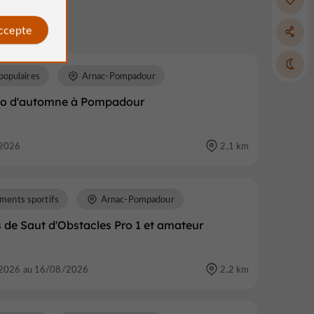
accepte
populaires
Arnac-Pompadour
to d'automne à Pompadour
2026
2,1 km
ments sportifs
Arnac-Pompadour
 de Saut d'Obstacles Pro 1 et amateur
2026 au 16/08/2026
2,2 km