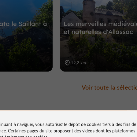
ata le Saillant à
Les merveilles médiéval
et naturelles d'Allassac
19,2 km
Voir toute la sélecti
Évènements
inuant à naviguer, vous autorisez le dépôt de cookies tiers à des fins d
nce
. Certaines pages du site proposent des
vidéos
dont les plateformes
t également des cookies.