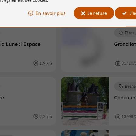
à proximité
En savoir plus
Je refuse
J'
Fêtes 
à la Lune : l'Espace
Grand lo
1,9 km
31/10/
Evène
re
Concours
2,2 km
13/08/