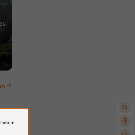
es
on
e
mesure