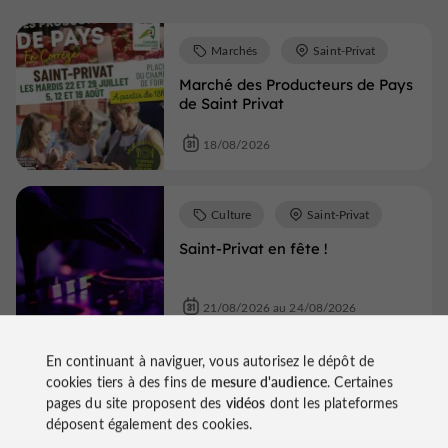
Marchés
Saint-Privat
Marché des Producteurs de Pays
de Saint Privat
18/08/2026
Culture
Saint-Privat
Saint-Privat en fête !
21/08/2026 au 24/08/2026
En continuant à naviguer, vous autorisez le dépôt de
Marchés
Saint-Privat
cookies tiers à des fins de
mesure d'audience
. Certaines
pages du site proposent des
vidéos
dont les plateformes
Marché à Saint-Privat
déposent également des cookies.