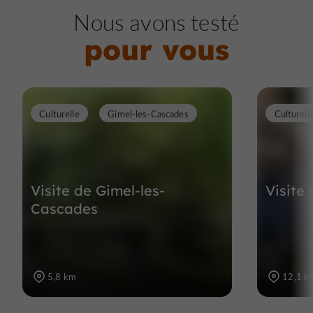
Nous avons testé
pour vous
Culturelle
Gimel-les-Cascades
Culturell
Visite de Gimel-les-
Visite
Cascades
5,8 km
12,1 k