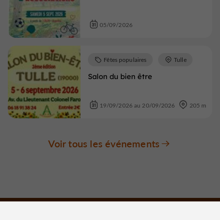
05/09/2026
Fêtes populaires
Tulle
Salon du bien être
19/09/2026 au 20/09/2026
205 m
Voir tous les événements