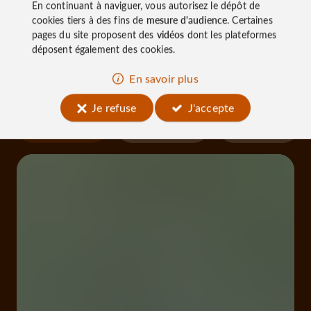
En continuant à naviguer, vous autorisez le dépôt de
À découvrir
cookies tiers à des fins de
mesure d'audience
. Certaines
aux
pages du site proposent des
vidéos
dont les plateformes
déposent également des cookies.
alentours
En savoir plus
Je refuse
J'accepte
Découvrir
S'informer
Se loger