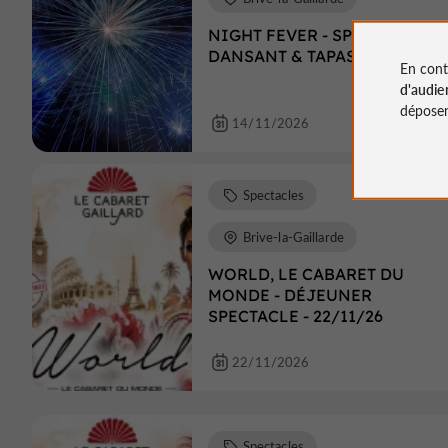
NIGHT FEVER - SPECTACLE
DANSANT & TAPAS - 14/11/26
En cont
d'audie
déposen
14/11/2026
Spectacles
Brive-la-Gaillarde
WORLD, LE CABARET DU
MONDE - DÉJEUNER
SPECTACLE - 22/11/26
22/11/2026
Spectacles