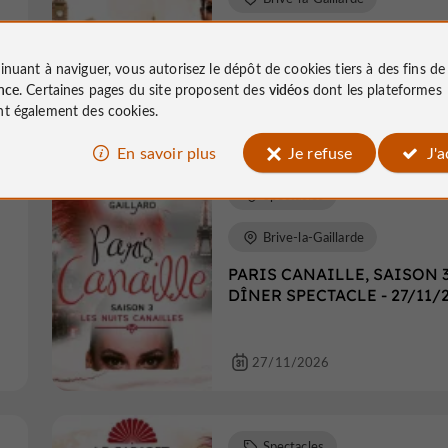
WORLD, LE CABARET DU
MONDE - DÎNER SPECTACLE
inuant à naviguer, vous autorisez le dépôt de cookies tiers à des fins d
21/11/26
nce
. Certaines pages du site proposent des
vidéos
dont les plateformes
t également des cookies.
21/11/2026
En savoir plus
Je refuse
J'
Spectacles
Brive-la-Gaillarde
PARIS CANAILLE, SAISON 3
DÎNER SPECTACLE - 27/11/
27/11/2026
Spectacles