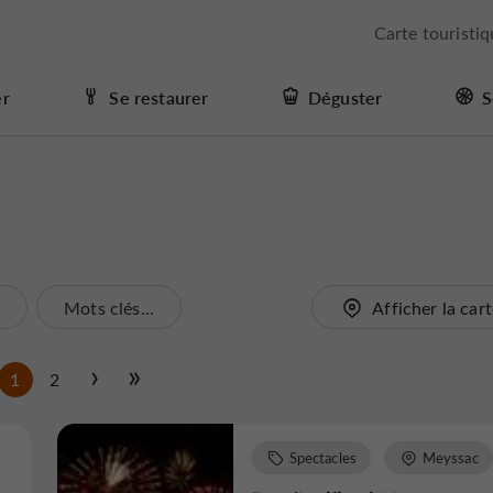
Carte touristi
er
Se restaurer
Déguster
S
.
Mots clés...
Afficher la car
1
2
Spectacles
Meyssac