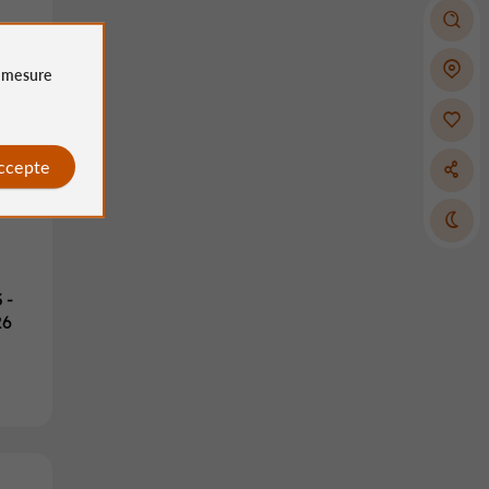
 -
e
mesure
accepte
 -
26