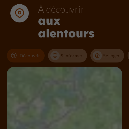
À découvrir
aux
alentours
Découvrir
S'informer
Se loger