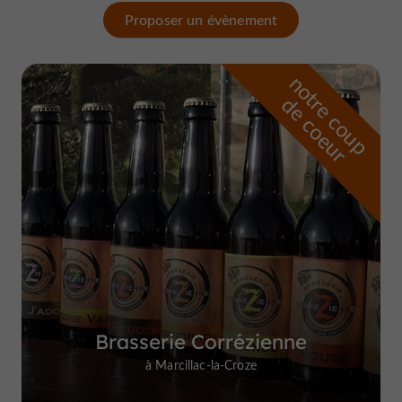
Proposer un évènement
n
o
t
e
c
o
u
p
e
c
o
e
u
r
d
r
Brasserie Corrézienne
à Marcillac-la-Croze