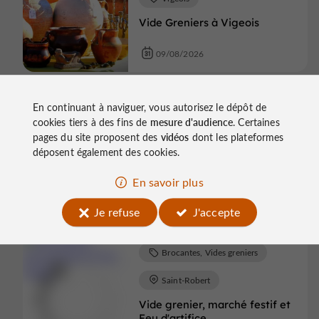
Vide Greniers à Vigeois
09/08/2026
En continuant à naviguer, vous autorisez le dépôt de
Brocantes, Vides greniers
cookies tiers à des fins de
mesure d'audience
. Certaines
pages du site proposent des
vidéos
dont les plateformes
Saint-Robert
déposent également des cookies.
Vide grenier, marché festif et
Feu d'artifice
En savoir plus
15/08/2026
Je refuse
J'accepte
Brocantes, Vides greniers
Saint-Robert
Vide grenier, marché festif et
Feu d'artifice