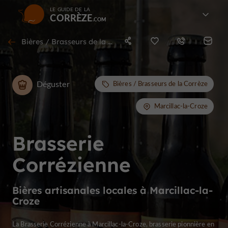
LE GUIDE DE LA
CORRÈZE
Bières / Brasseurs de la Corrèze à Marcillac-la-Croze
Déguster
Bières / Brasseurs de la Corrèze
Marcillac-la-Croze
Brasserie
Corrézienne
Bières artisanales locales à Marcillac-la-
Croze
La Brasserie Corrézienne à Marcillac-la-Croze, brasserie pionnière en