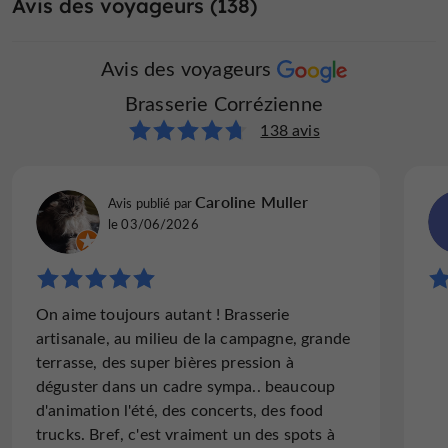
Avis des voyageurs (138)
des millions de combinaisons possibles. La brasserie
bières douces et maltées
propose ainsi des
, des bières
Avis des voyageurs
arômes
légères ou plus alcoolisées, des bières aux
intenses et à l’amertume rafraîchissante
, des
Brasserie Corrézienne
acidulées
bières affinées en
bières
ou encore des
138 avis
barriques
. Autant de créations artisanales brassées en
Corrèze, pensées pour être dégustées et partagées.
Caroline Muller
Avis publié par
le 03/06/2026
Une brasserie engagée pour l’environnement en
Corrèze
L’engagement environnemental est un axe fort de la
On aime toujours autant ! Brasserie
90 % des
Brasserie Corrézienne à Marcillac-la-Croze.
artisanale, au milieu de la campagne, grande
matières premières utilisées sont issues de
terrasse, des super bières pression à
l’agriculture biologique
, avec un malt provenant en
déguster dans un cadre sympa.. beaucoup
malterie occitane
grande partie de la
. Produire
d'animation l'été, des concerts, des food
bières bio et locales en Corrèze
des
est une priorité.
trucks. Bref, c'est vraiment un des spots à