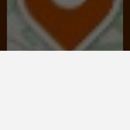
Ouvert
Ferme à 22:00
10 route du Noual 19500 Marcillac-la-Croze
Boutique en ligne