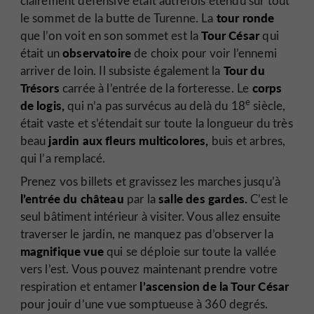
clairement défensive était autrefois étendu sur tout
tour ronde
le sommet de la butte de Turenne. La
Tour César
que l’on voit en son sommet est la
qui
observatoire
était un
de choix pour voir l’ennemi
Tour du
arriver de loin. Il subsiste également la
Trésors
corps
carrée à l’entrée de la forteresse. Le
e
de logis,
qui n’a pas survécus au delà du 18
siècle,
était vaste et s’étendait sur toute la longueur du très
jardin aux fleurs multicolores,
beau
buis et arbres,
qui l’a remplacé.
Prenez vos billets et gravissez les marches jusqu’à
l’entrée du château
salle des gardes.
par la
C’est le
seul bâtiment intérieur à visiter. Vous allez ensuite
traverser le jardin, ne manquez pas d’observer la
magnifique vue
qui se déploie sur toute la vallée
vers l’est. Vous pouvez maintenant prendre votre
l’ascension de la Tour César
respiration et entamer
pour jouir d’une vue somptueuse à 360 degrés.