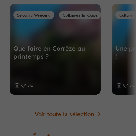
Séjours / Weekend
Collonges-la-Rouge
Culturell
Que faire en Corrèze au
Une p
printemps ?
!
6,5 km
8,9 km
Voir toute la sélection