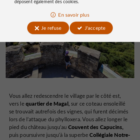
déposent également des cookies.
En savoir plus
Je refuse
J'accepte
Vous allez redescendre le village par le côté est,
quartier de Magal,
vers le
sur ce coteau ensoleillé
se trouvait autrefois des vignes, qui furent décimés
lors de l’attaque du phylloxera. Vous allez longer le
Couvent des Capucins,
pied du château jusqu’au
Collégiale Notre-
puis poursuivre jusqu’à la superbe