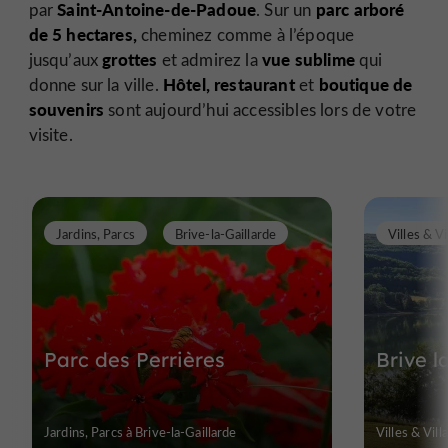
Saint-Antoine-de-Padoue
parc arboré
par
. Sur un
de 5 hectares,
cheminez comme à l’époque
grottes
vue sublime
jusqu’aux
et admirez la
qui
Hôtel, restaurant
boutique de
donne sur la ville.
et
souvenirs
sont aujourd’hui accessibles lors de votre
visite.
Jardins, Parcs
Brive-la-Gaillarde
Villes & Vi
Parc des Perrières
Brive l
Jardins, Parcs à Brive-la-Gaillarde
Villes & Vill