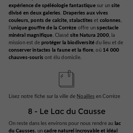
expérience de spéléologie fantastique
site
sur un
divisé en deux galeries
Draperies aux vives
.
couleurs, ponts de calcite, stalactites
colonnes
et
,
unique gouffre de la Corrèze
spectacle
l’
offre un
minéral magnifique
site Natura 2000
. Classé
, la
protéger la biodiversité
mission est de
du lieu et de
conserver intactes la faune et la flore
14 000
, où
chauves-souris
ont élu domicile.
Lisez notre fiche sur la ville de
Noailles
en Corrèze
8 - Le Lac du Causse
lac
On reste dans les environs pour nous rendre au
du Causses
cadre naturel incroyable et idéal
, un