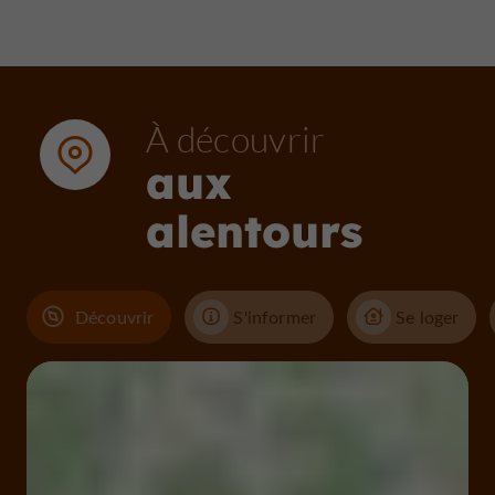
À découvrir
aux
alentours
Découvrir
S'informer
Se loger