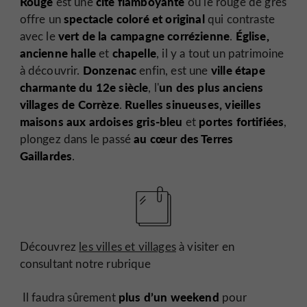
Rouge
cité flamboyante
est une
où le rouge de grès
spectacle coloré et original
offre un
qui contraste
vert de la campagne corrézienne
Église,
avec le
.
ancienne halle
chapelle
et
, il y a tout un patrimoine
Donzenac
ville étape
à découvrir.
enfin, est une
charmante du 12e siècle
un des plus anciens
, l'
villages de Corrèze
Ruelles sinueuses, vieilles
.
maisons aux ardoises gris-bleu
portes fortifiées
et
,
au cœur des Terres
plongez dans le passé
Gaillardes
.
Découvrez
les villes et villages
à visiter en
consultant notre rubrique
plus d’un weekend
Il faudra sûrement
pour