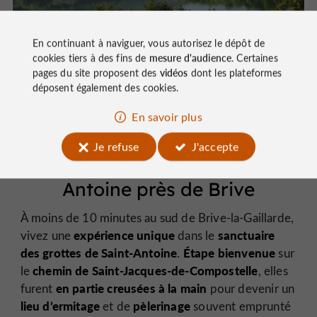
En continuant à naviguer, vous autorisez le dépôt de
cookies tiers à des fins de
mesure d'audience
. Certaines
pages du site proposent des
vidéos
dont les plateformes
déposent également des cookies.
En savoir plus
Je refuse
J'accepte
9 - Les Grottes de Saint-
Antoine près de Brive
À moins de 10 minutes au sud de Brive-la-Gaillarde,
expérience unique
sanctuaire
vivez une
dans le
des grottes de Saint-Antoine
Étape bienvenue
.
sur
chemin de Saint-Jacques-de-Compostelle
le
, elles
en partie creusées à la main
furent
pour devenir un
lieu d’ermitage
pèlerinage
et de
souvent emprunté