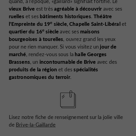
quand, à l’époque, «gaillard» signifiait fortifié. Le
vieux Brive
agréable à découvrir
est très
avec ses
ruelles
bâtiments historiques
Théâtre
et ses
.
e
l’Empreinte du 19
siècle,
Chapelle Saint-Libéral
et
e
quartier du 16
siècle
maisons
avec ses
bourgeoises à tourelles
, ouvrez grand les yeux
jour de
pour ne rien manquer. Si vous visitez un
marché
halle Georges
, rendez-vous sous la
Brassens
incontournable de Brive
, un
avec des
produits de la région
spécialités
et des
gastronomiques du terroir
.
Lisez notre fiche de renseignement sur la jolie ville
de
Brive-la-Gaillarde