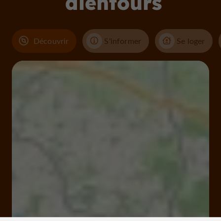
alentours
Découvrir
S'informer
Se loger