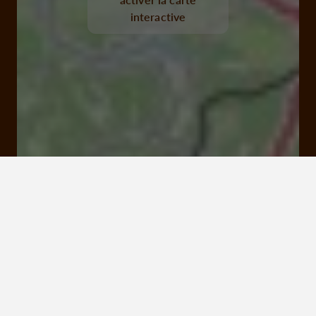
interactive
1119 route de Roland Garros 19240 Varetz