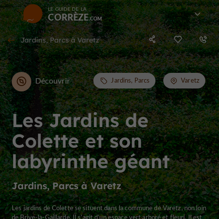
LE GUIDE DE LA
CORRÈZE
Jardins, Parcs à Varetz
Découvrir
Jardins, Parcs
Varetz
Les Jardins de
Colette et son
labyrinthe géant
Jardins, Parcs à Varetz
Les jardins de Colette se situent dans la commune de Varetz, non loin
de Brive-la-Gaillarde. Il s’agit d’un espace vert arboré et fleuri. Il est