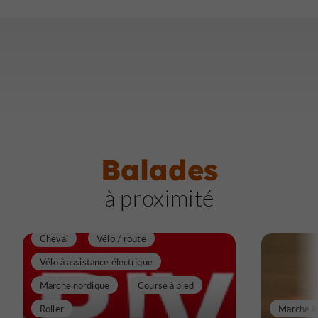
Balades
à proximité
Marche à pied
Vélo vtc
Vtt
Cheval
Vélo / route
Vélo à assistance électrique
Marche nordique
Course à pied
Roller
Marche à