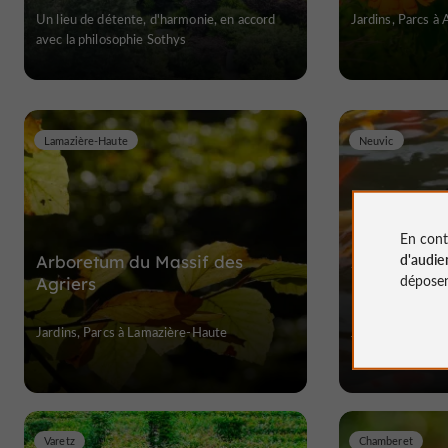
Un lieu de détente, d'harmonie, en accord
Jardins, Parcs à 
avec la philosophie Sothys
Lamazière-Haute
Neuvic
En cont
d'audie
Arboretum du Massif des
Arboretum 
déposen
Agriers
Neuvic d'Us
Jardins, Parcs à Lamazière-Haute
Jardins, Parcs à
Varetz
Chamberet