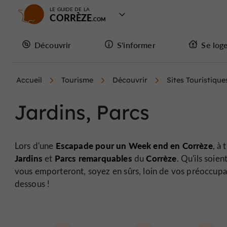
LE GUIDE DE LA
CORRÈZE
Découvrir
S'informer
Se log
Accueil
Tourisme
Découvrir
Sites Touristique
Jardins, Parcs
Escapade pour un Week end en Corrèze
Lors d'une
, à
Jardins
Parcs remarquables
Corrèze
et
du
. Qu'ils soie
vous emporteront, soyez en sûrs, loin de vos préoccupat
dessous !