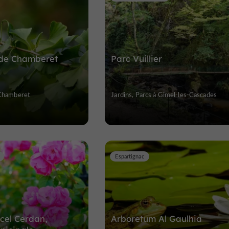
de Chamberet
Parc Vuillier
 Chamberet
Jardins, Parcs à Gimel-les-Cascades
Espartignac
cel Cerdan,
Arboretum Al Gaulhia