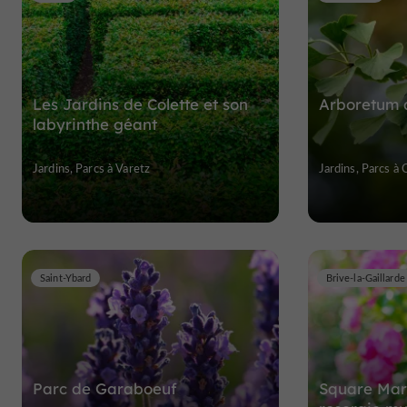
Les Jardins de Colette et son
Arboretum 
labyrinthe géant
Jardins, Parcs à Varetz
Jardins, Parcs à
Saint-Ybard
Brive-la-Gaillarde
Parc de Garaboeuf
Square Mar