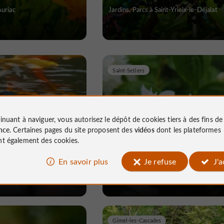
Auriac
Jardins, Parcs à Saint-Yrieix-le-Déjalat
Saint-Setiers
inuant à naviguer, vous autorisez le dépôt de cookies tiers à des fins d
nce
. Certaines pages du site proposent des
vidéos
dont les plateformes
du Château de
Parc Arboretum de Saint-
t également des cookies.
sel
Setiers
En savoir plus
Je refuse
J'
 Neuvic
Jardins, Parcs à Saint-Setiers
Gimel-les-Cascades