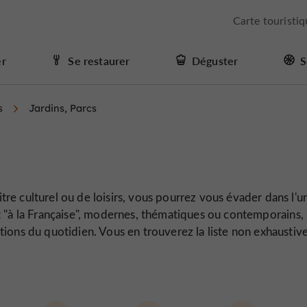
Carte touristi
er
Se restaurer
Déguster
S
s
Jardins, Parcs
 titre culturel ou de loisirs, vous pourrez vous évader dans l'u
nt "à la Française", modernes, thématiques ou contemporains, i
ions du quotidien. Vous en trouverez la liste non exhaustive