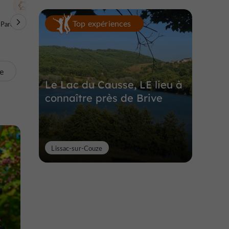
Top expériences
Parcs à thèmes
Sites Naturels / Parcs
Visites Insolites
Naturels
te
Le Lac du Causse, LE lieu à
connaître près de Brive
Lissac-sur-Couze