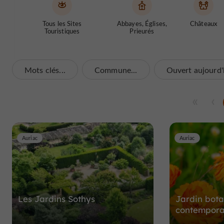
Tous les Sites
Abbayes, Églises,
Châteaux
Touristiques
Prieurés
Mots clés...
Commune...
Ouvert aujourd'
Auriac
Auriac
Les Jardins Sothys
Jardin bot
contempora