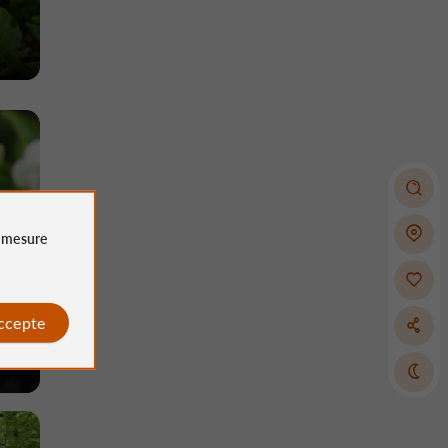
e
mesure
accepte