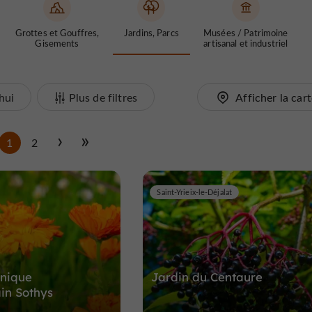
Grottes et Gouffres,
Jardins, Parcs
Musées / Patrimoine
Gisements
artisanal et industriel
hui
Plus de filtres
Afficher la car
1
2
Saint-Yrieix-le-Déjalat
anique
Jardin du Centaure
in Sothys