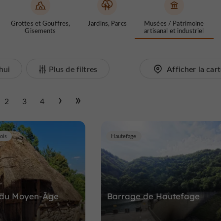
Grottes et Gouffres,
Jardins, Parcs
Musées / Patrimoine
Gisements
artisanal et industriel
hui
Plus de filtres
Afficher la car
2
3
4
ois
Hautefage
 du Moyen-Âge
Barrage de Hautefage