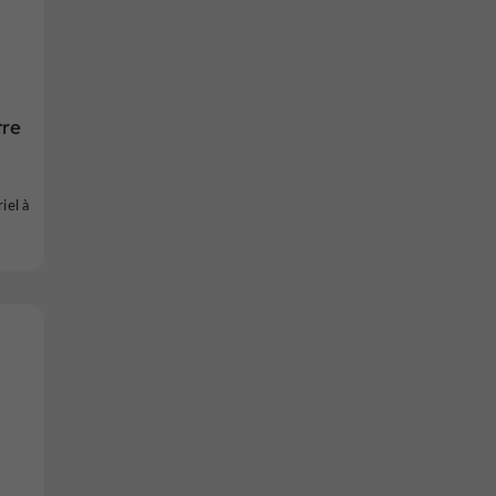
tre
iel à