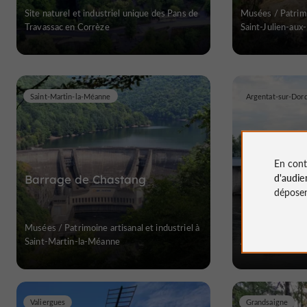
Site naturel et industriel unique des Pans de
Musées / Patrimoi
Travassac en Corrèze
Saint-Julien-aux
Saint-Martin-la-Méanne
Argentat-sur-Dor
En cont
d'audie
Barrage de Chastang
Barrage du 
déposen
Musées / Patrimoine artisanal et industriel à
Musées / Patrimoi
Saint-Martin-la-Méanne
Argentat-sur-D
Valiergues
Grandsaigne