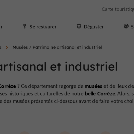
Carte touristi
er
Se restaurer
Déguster
S
s
Musées / Patrimoine artisanal et industriel
tisanal et industriel
Corrèze
musées
? Ce département regorge de
et de lieux de
belle Corrèze
es historiques et culturelles de notre
. Alors, s
iste des musées présentés ci-dessous avant de faire votre cho