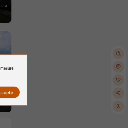
iel à
e
mesure
accepte
iel à