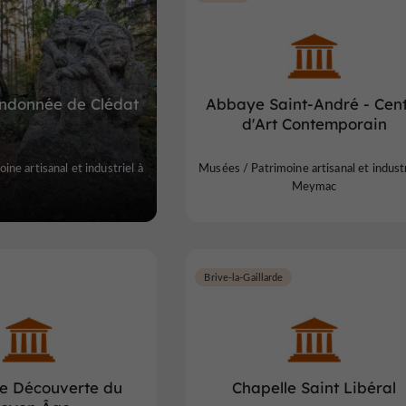
andonnée de Clédat
Abbaye Saint-André - Cen
d'Art Contemporain
ne artisanal et industriel à
Musées / Patrimoine artisanal et industr
Meymac
Brive-la-Gaillarde
de Découverte du
Chapelle Saint Libéral