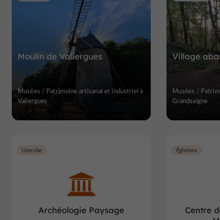
Moulin de Valiergues
Village ab
Musées / Patrimoine artisanal et industriel à
Musées / Patrimoi
Valiergues
Grandsaigne
Uzerche
Égletons
Archéologie Paysage
Centre 