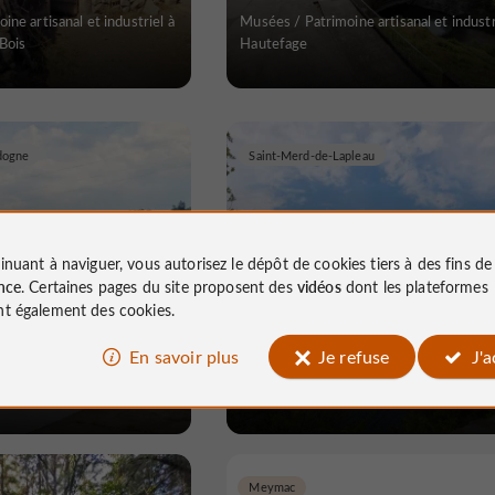
ne artisanal et industriel à
Musées / Patrimoine artisanal et industr
-Bois
Hautefage
dogne
Saint-Merd-de-Lapleau
inuant à naviguer, vous autorisez le dépôt de cookies tiers à des fins d
nce
. Certaines pages du site proposent des
vidéos
dont les plateformes
Sablier
Pont suspendu du Chambon
t également des cookies.
En savoir plus
Je refuse
J'
ne artisanal et industriel à
Musées / Patrimoine artisanal et industr
ordogne
Saint-Merd-de-Lapleau
Meymac