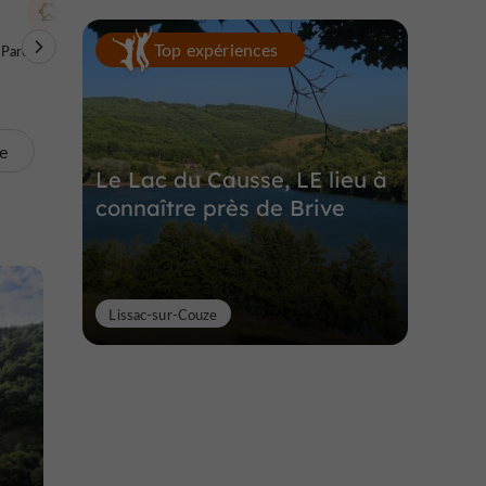
Top expériences
Parcs à thèmes
Sites Naturels / Parcs
Visites Insolites
Naturels
te
Le Lac du Causse, LE lieu à
connaître près de Brive
Lissac-sur-Couze