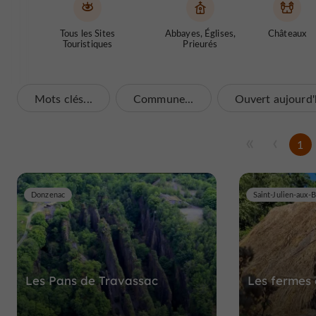
Tous les Sites
Abbayes, Églises,
Châteaux
Touristiques
Prieurés
Mots clés...
Commune...
Ouvert aujourd'
1
Donzenac
Saint-Julien-aux-B
Les Pans de Travassac
Les fermes