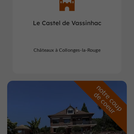
Le Castel de Vassinhac
Châteaux à Collonges-la-Rouge
n
o
t
e
c
o
u
p
e
c
o
e
u
r
d
r