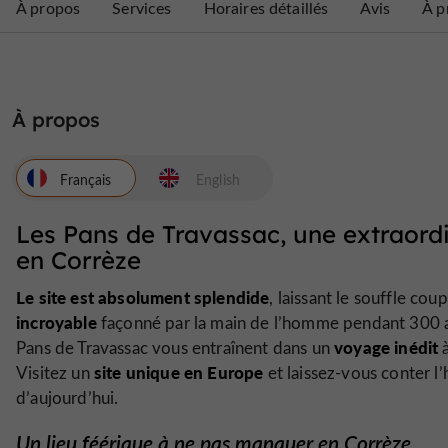
À propos
Services
Horaires détaillés
Avis
À p
À propos
Français
English
Les Pans de Travassac, une extraordin
en Corrèze
Le site est absolument splendide
, laissant le souffle c
incroyable
façonné par la main de l’homme pendant 300 an
voyage inédit
Pans de Travassac vous entraînent dans un
site unique en Europe
Visitez un
et laissez-vous conter l’
d’aujourd’hui.
Un lieu féérique à ne pas manquer en Corrèze