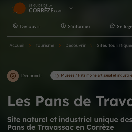
LE GUIDE DE LA
CORRÈZE
Découvrir
S'informer
Se log
Accueil
Tourisme
Découvrir
Sites Touristique
Découvrir
Musées / Patrimoine artisanal et industrie
Les Pans de Trav
Site naturel et industriel unique de
Pans de Travassac en Corrèze