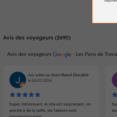
Avis des voyageurs (2690)
Avis des voyageurs
Les Pans de Trav
Jean-Raoul Ducable
Avis publié par
le 28/07/2026
Super intéressant, le site est surprenant, on
Su
assiste à de la taille, les falaises sont
sav
impressionnantes.