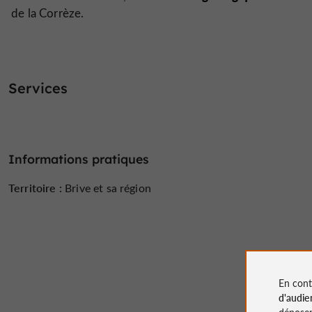
de la Corrèze.
Services
Informations pratiques
Territoire :
Brive et sa région
En cont
d'audie
déposen