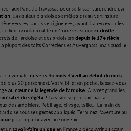
river aux Pans de Travassac pour se laisser surprendre par
ation
. La couleur d’ardoise se mêle alors au vert naturel,
a tête vers les parois vertigineuses, avant d’apercevoir les
curiosité
, ce lieu incontournable en Corrèze est une
depuis le 17
e
siècle
rets de l’ardoise et des ardoisiers
.
a plupart des toits Corréziens et Auvergnats, mais aussi le
ouverts du mois d’avril au début du mois
son hivernale,
 de plus 20 personnes). Votre billet en poche, laissez-vous
au cœur de la légende de l’ardoise
onge
. Ouvrez grand les
inéral et du végétal
! La visite se poursuit par la
eux des ardoisiers. Rebillage, clivage, taille… La main de
t ardoise sous ses gestes appliqués. Terminez l’aventure au
tique
pour repartir avec un souvenir.
savoir-faire unique
et un
en France à découvrir au cœur