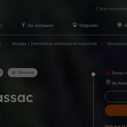
Carte touristi
er
Se restaurer
Déguster
S
s
Musées / Patrimoine artisanal et industriel
Donzena
l
Donzenac
Fermé
46 Ave
assac
s
Voir sur la