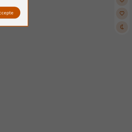
accepte
Isabelle Jouglet
Avis publié par
le 28/07/2026
e 🤩