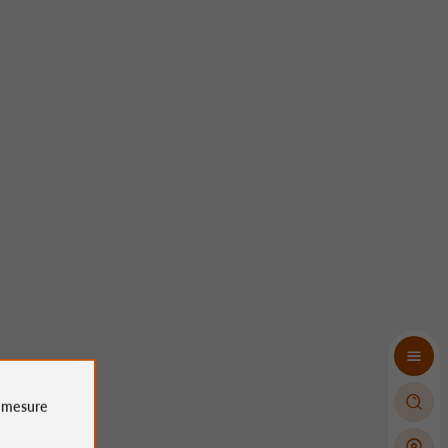
e
mesure