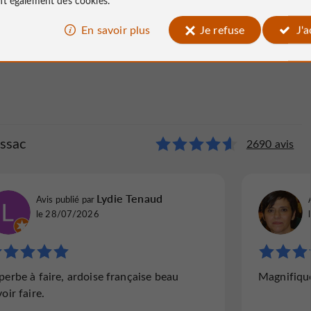
Dimanche
10:00 - 11:30
14:00 - 16:30
En savoir plus
Je refuse
J'
assac
2690 avis
Lydie Tenaud
Avis publié par
le 28/07/2026
perbe à faire, ardoise française beau
Magnifiqu
oir faire.