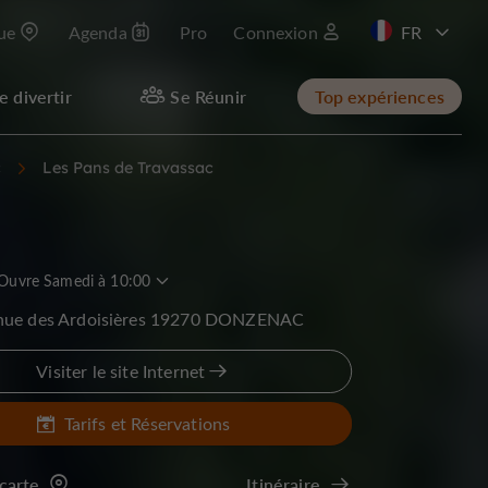
que
Agenda
Pro
Connexion
EN
e divertir
Se Réunir
Top expériences
c
Les Pans de Travassac
Ouvre Samedi à 10:00
nue des Ardoisières 19270 DONZENAC
Visiter le site Internet
Tarifs et Réservations
 carte
Itinéraire