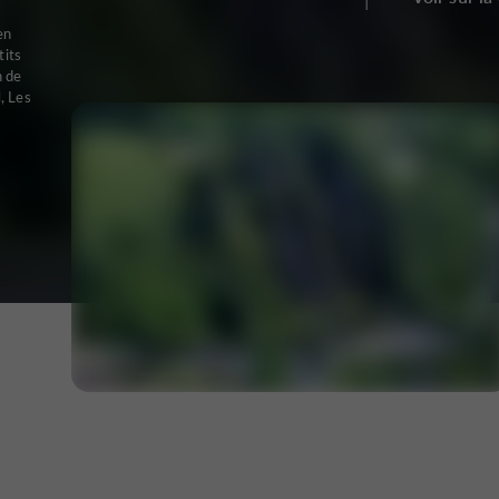
en
tits
n de
, Les