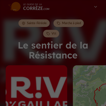
LE GUIDE DE LA
CORRÈZE
Sainte-Féréole
Marche à pied
Vtt
Le sentier de la
Résistance