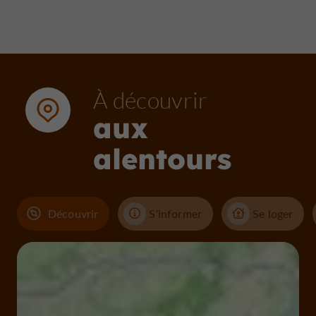
À découvrir
aux
alentours
Découvrir
S'informer
Se loger