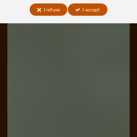
I refuse
I accept