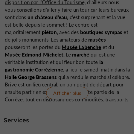
disposition par l’Office du Tourisme,
d’ailleurs nous
vous conseillons d’aller y faire un tour car leurs bureaux
un château d’eau,
sont dans
c’est surprenant et la vue
est belle depuis le sommet ! Le centre est
piéton,
boutiques sympas
majoritairement
avec des
et
musées
de jolis monuments. Les amateurs de
Musée Labenche
pousseront les portes du
et du
Musée Edmond-Michelet.
marché
Le
qui est une
la
véritable institution et qui fleur bon toute
gastronomie Corrézienne,
a lieu le samedi matin dans la
Halle George Brassens
qui a rendu le marché si célèbre.
Brive est un lieu central, un bon point de départ pour
ensuite partir en exploration dans cette partie de la
Afficher plus
Corrèze, tout en disposant des commodités, transports,
grands magasins… Vous êtes aussi tout proches de la
Dordogne !
Services
Si vous avez chaud, en été ou envie de faire trempette
le Centre aquatique de Brive
toute l’année,
est très