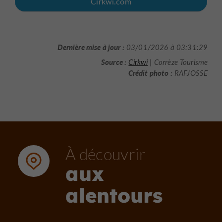
Cirkwi.com
Dernière mise à jour :
03/01/2026 à 03:31:29
Source :
Cirkwi
| Corrèze Tourisme
Crédit photo :
RAFJOSSE
À découvrir
aux
alentours