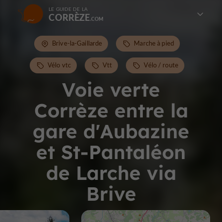
LE GUIDE DE LA
CORRÈZE
Brive-la-Gaillarde
Marche à pied
Vélo vtc
Vtt
Vélo / route
Voie verte
Corrèze entre la
gare d'Aubazine
et St-Pantaléon
de Larche via
Brive