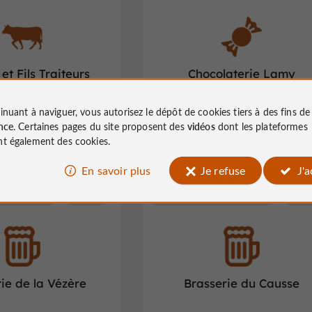
et Fils Traiteurs
Chocolaterie Lamy
inuant à naviguer, vous autorisez le dépôt de cookies tiers à des fins d
 de Corrèze à Corrèze
Confiseries & Délices sucrés à Brive-
nce
. Certaines pages du site proposent des
vidéos
dont les plateformes
Gaillarde
t également des cookies.
En savoir plus
Je refuse
J'
s de la Corrèze
Uzerche
Bières / Brasseurs de la Corrèze
Larch
ie de la Vézère
Brasserie du Causse