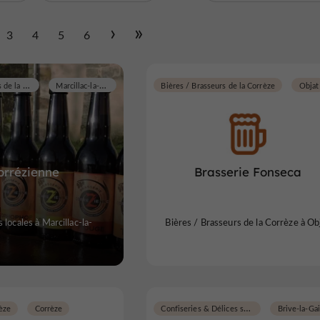
3
4
5
6
Bières / Brasseurs de la Corrèze
Marcillac-la-Croze
Bières / Brasseurs de la Corrèze
Objat
orrézienne
Brasserie Fonseca
 locales à Marcillac-la-
Bières / Brasseurs de la Corrèze à Ob
Confiseries & Délices sucrés
èze
Corrèze