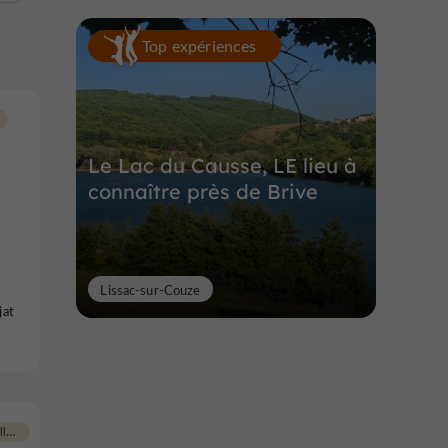
Top expériences
Le Lac du Causse, LE lieu à
connaître près de Brive
Lissac-sur-Couze
jat
Brive-la-Gaillarde