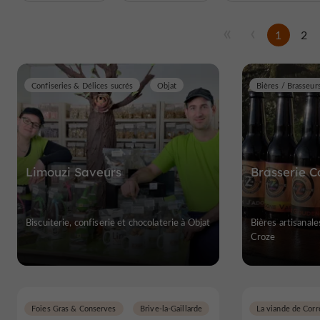
1
2
Confiseries & Délices sucrés
Objat
Limouzi Saveurs
Brasserie C
Biscuiterie, confiserie et chocolaterie à Objat
Bières artisanales
Croze
Foies Gras & Conserves
Brive-la-Gaillarde
La viande de Corr