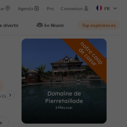
que
Agenda
Pro
Connexion
EN
e divertir
Se Réunir
Top expériences
n
o
t
e
c
o
u
p
e
c
o
e
u
Masquer la carte
r
d
r
Domaine de
e Corrèze
Pierretaillade
à Meyssac
te