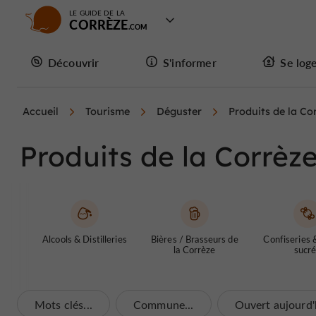
LE GUIDE DE LA
CORRÈZE
Découvrir
S'informer
Se log
Accueil
Tourisme
Déguster
Produits de la Co
Produits de la Corrèz
Alcools & Distilleries
Bières / Brasseurs de
Confiseries 
la Corrèze
sucr
Mots clés...
Commune...
Ouvert aujourd'