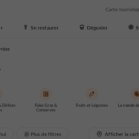
Carte touristi
er
Se restaurer
Déguster
S
rrèze
e
& Délices
Foies Gras &
Fruits et Légumes
La viande d
és
Conserves
hui
Plus de filtres
Afficher la car