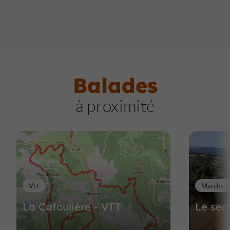
Balades
à proximité
Vtt
Marche à
La Cafoulière - VTT
Le sen