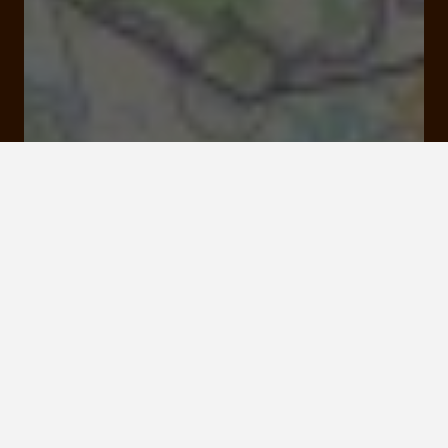
Beyssin 19120 Puy-d'Arnac