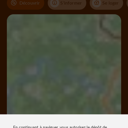
Découvrir
S'informer
Se loger
En continuant à naviguer, vous autorisez le dépôt de