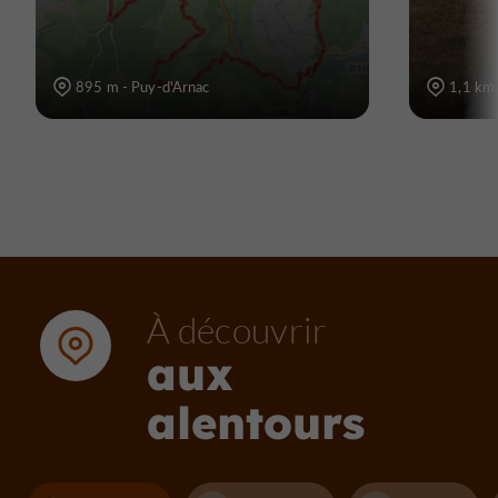
895 m - Puy-d'Arnac
1,1 km 
À découvrir
aux
alentours