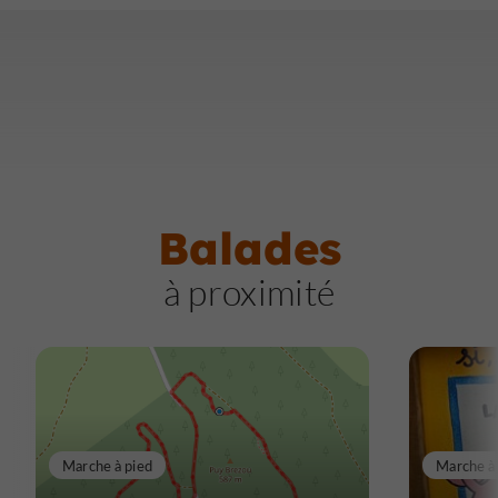
Balades
à proximité
Marche à pied
Marche à