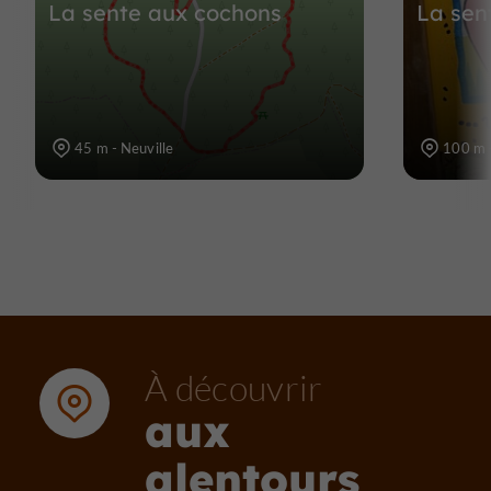
La sente aux cochons
La sen
45 m - Neuville
100 m -
À découvrir
aux
alentours