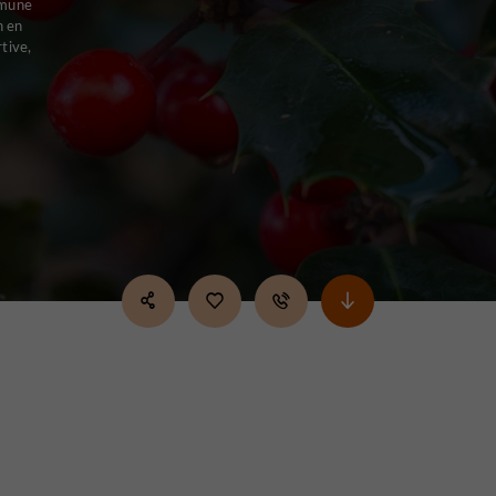
mmune
n en
tive,