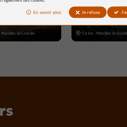
En savoir plus
Je refuse
J'
 Marcillac-la-Croisille
1,6 km - Marcillac-la-Croisil
rs