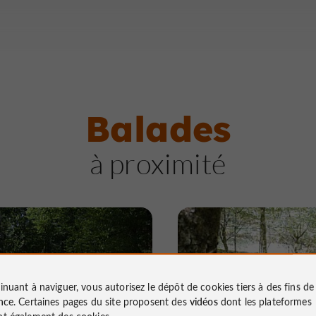
Balades
à proximité
pied
Marche à pied
inuant à naviguer, vous autorisez le dépôt de cookies tiers à des fins d
nce
. Certaines pages du site proposent des
vidéos
dont les plateformes
in de Bardot
Les Agaries
t également des cookies.