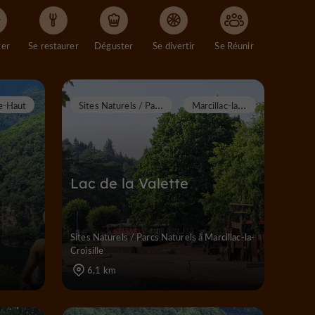
ger
Se restaurer
Déguster
Se divertir
Se Réunir
S
ites Naturels / Parcs Naturels
M
arcillac-la-Croisille
le-Haut
Lac de la Valette
Sites Naturels / Parcs Naturels à Marcillac-la-
Croisille
6,1 km