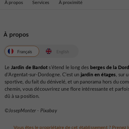
À propos
Services
À proximité
À propos
Français
English
Jardin de Bardot
berges de la Dor
Le
s’étend le long des
jardin en étages
d’Argentat-sur-Dordogne. C’est un
, sur 
sportive, du fait du dénivelé, et un panorama hors du co
chemin, vous découvrirez une flore intéressante et parfois 
dû à sa position.
©JosepMonter - Pixabay
Vous êtes le propriétaire de cet établissement ? Prenez le