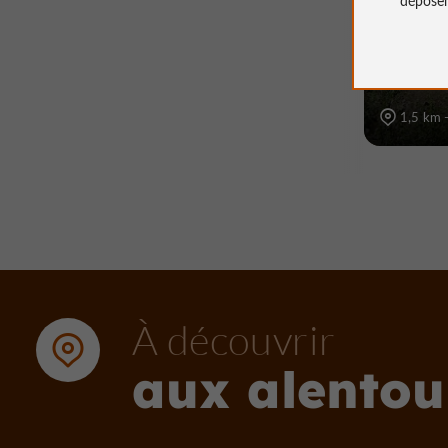
1,5 km -
À découvrir
aux alentou