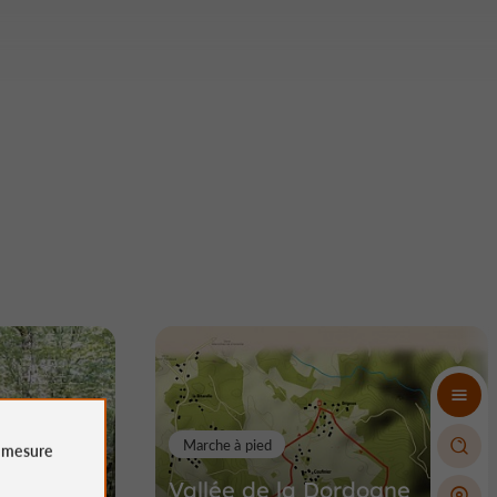
Marche à pied
e
mesure
Vallée de la Dordogne