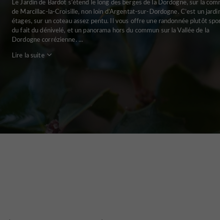
Le Jardin de Bardot s’étend le long des berges de la Dordogne, sur la co
de Marcillac-la-Croisille, non loin d’Argentat-sur-Dordogne. C’est un jardi
étages, sur un coteau assez pentu. Il vous offre une randonnée plutôt spor
du fait du dénivelé, et un panorama hors du commun sur la Vallée de la
Dordogne corrézienne. ...
Lire la suite