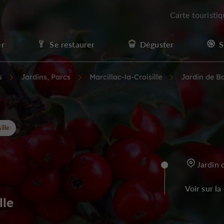
Carte touristi
er
Se restaurer
Déguster
S
s
Jardins, Parcs
Marcillac-la-Croisille
Jardin de B
ille
Jardin 
Voir sur la
lle