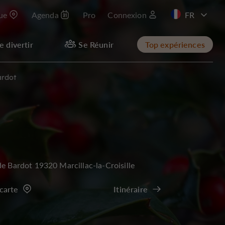
que
Agenda
Pro
Connexion
EN
e divertir
Se Réunir
Top expériences
ardot
de Bardot 19320 Marcillac-la-Croisille
 carte
Itinéraire