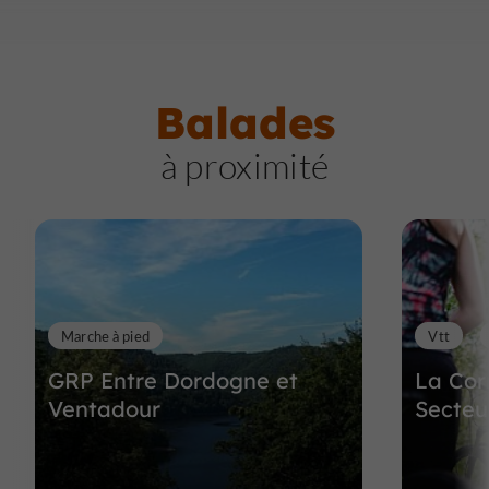
Balades
à proximité
Marche à pied
Vtt
GRP Entre Dordogne et
La Cor
Ventadour
Secteu