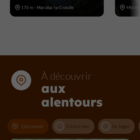
170 m - Marcillac-la-Croisille
440 m -
À découvrir
aux
alentours
Découvrir
S'informer
Se loger