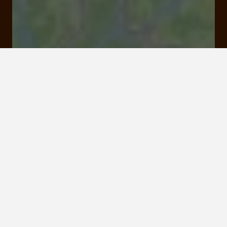
Lac de la Valette, marcillac-la-croisille