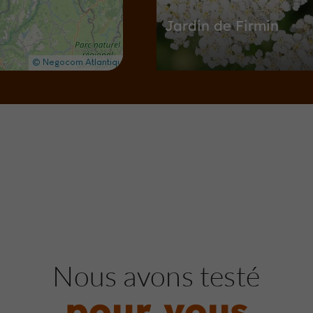
Jardin de Firmin
Jardins, Parcs à Soursac
4,6 km
Villes & Villages
Lapleau
Lapleau
Nous avons testé
pour vous