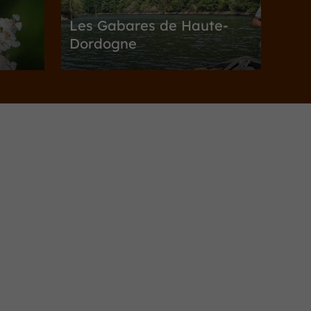
Les Gabares de Haute-
Dordogne
Sites Naturels / Parcs Naturels à Soursac
4,7 km
Jardins, Parcs
Auriac
Jardin botanique
contemporain Sothys