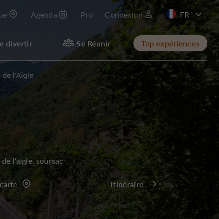
que
Agenda
Pro
Connexion
EN
e divertir
Se Réunir
Top expériences
de l'Aigle
 de l'aigle, soursac
 carte
Itinéraire