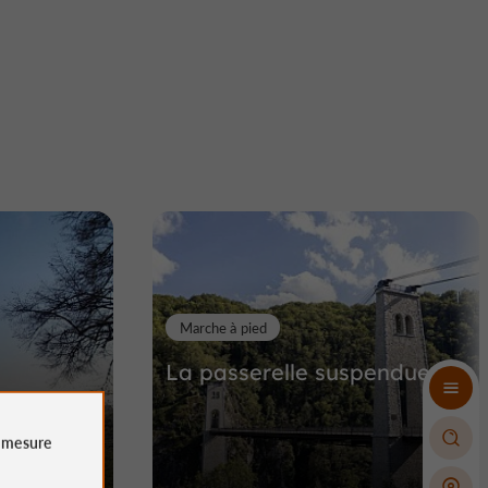
Marche à pied
La passerelle suspendue
e
mesure