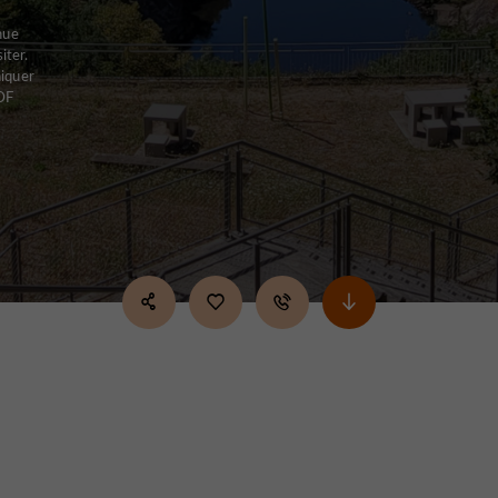
nue
iter.
niquer
EDF