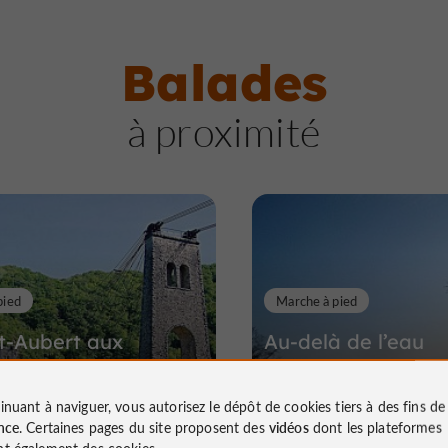
Balades
à proximité
pied
Marche à pied
t-Aubert aux
Au-delà de l’eau
s Noirs
inuant à naviguer, vous autorisez le dépôt de cookies tiers à des fins d
nce
. Certaines pages du site proposent des
vidéos
dont les plateformes
t également des cookies.