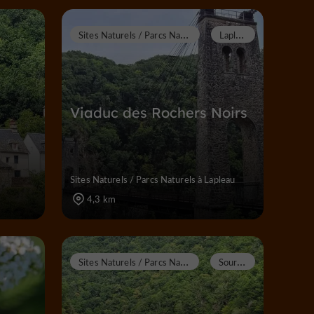
S
ites Naturels / Parcs Naturels
L
apleau
Viaduc des Rochers Noirs
Sites Naturels / Parcs Naturels à Lapleau
4,3 km
S
ites Naturels / Parcs Naturels
S
oursac