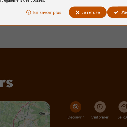
- Soursac
4,1 km - Soursac
En savoir plus
Je refuse
J'
rs
Découvrir
S'informer
Se lo