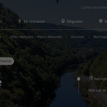
Carte touristi
er
Se restaurer
Déguster
S
s
Sites Naturels / Parcs Naturels
Soursac
Barrage 
Soursac
e
barrage
Voir sur la