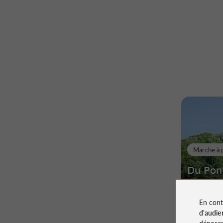
Marche à 
Du Pon
Rocher
En cont
d'audie
déposen