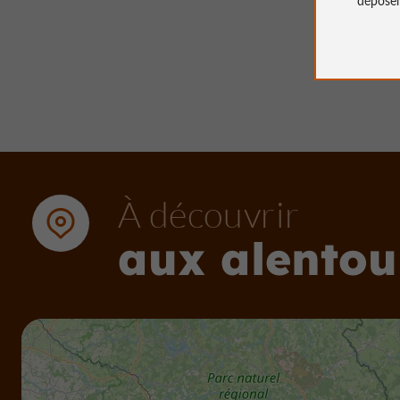
4,0 km 
À découvrir
aux alentou