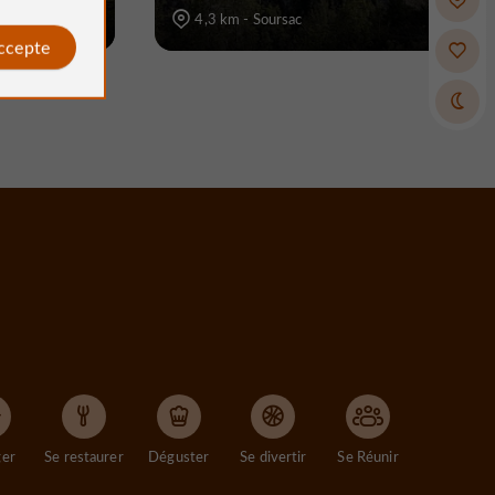
4,3 km - Soursac
accepte
ger
Se restaurer
Déguster
Se divertir
Se Réunir