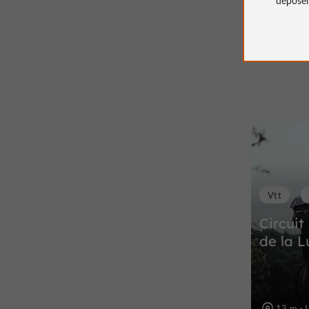
Vtt
Circuit
de la 
13 m - 