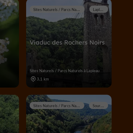
S
ites Naturels / Parcs Naturels
L
apleau
Viaduc des Rochers Noirs
Sites Naturels / Parcs Naturels à Lapleau
3,1 km
S
ites Naturels / Parcs Naturels
S
oursac