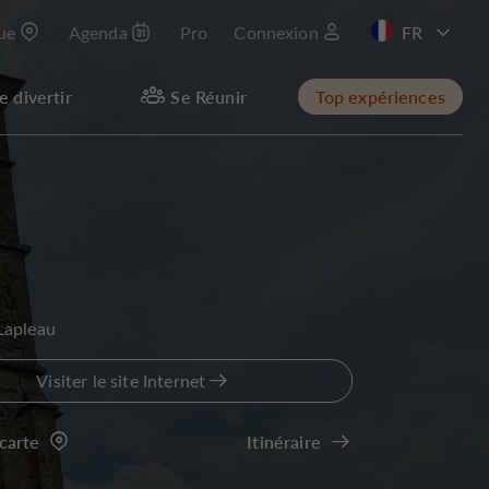
que
Agenda
Pro
Connexion
EN
e divertir
Se Réunir
Top expériences
Lapleau
Visiter le site Internet
 carte
Itinéraire