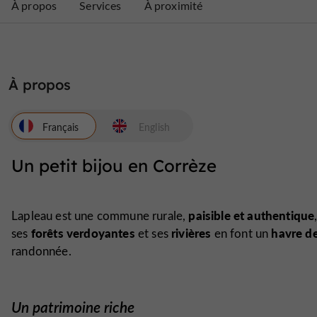
À propos
Services
À proximité
À propos
Français
English
Un petit bijou en Corrèze
paisible et authentique
Lapleau est une commune rurale,
forêts verdoyantes
rivières
havre de
ses
et ses
en font un
randonnée.
Un patrimoine riche