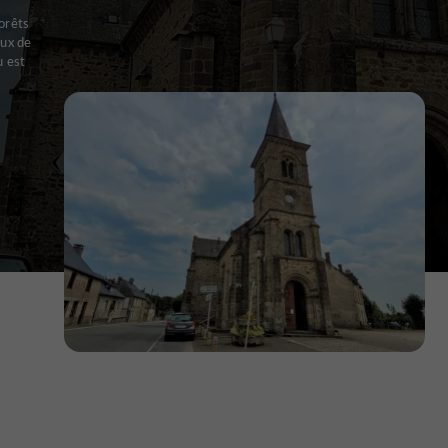
orêts
eux de
u est