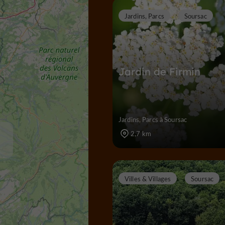
Jardins, Parcs
Soursac
Jardin de Firmin
Jardins, Parcs à Soursac
2,7 km
Villes & Villages
Soursac