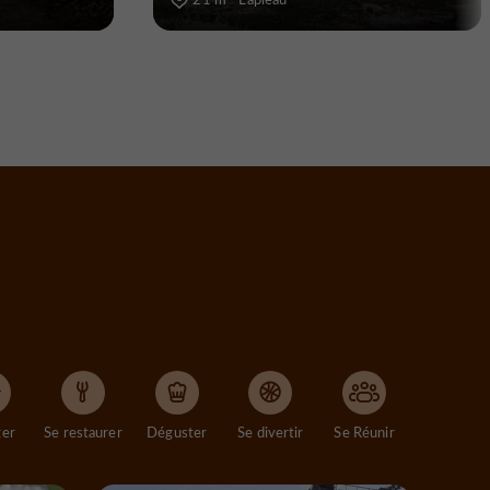
ger
Se restaurer
Déguster
Se divertir
Se Réunir