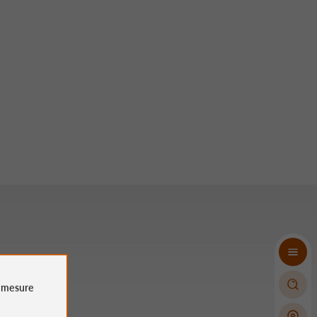
e
mesure