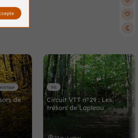
accepte
lectrique
Vtt
ésors de
Circuit VTT n°29 : Les
trésors de Lapleau
21 m - Lapleau