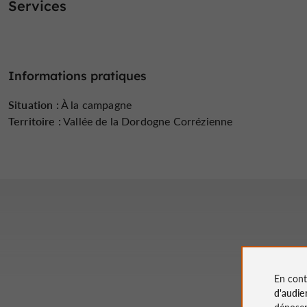
Services
Informations pratiques
Situation :
À la campagne
Territoire :
Vallée de la Dordogne Corrézienne
En cont
d'audie
déposen