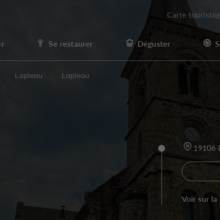
Carte touristi
er
Se restaurer
Déguster
S
Lapleau
Lapleau
19106 
Voir sur la