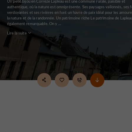
Un petit bijou en Corrèze Lapleau est une commune rurale, paisible et
authentique, où la nature est omniprésente. Ses paysages vallonnés, ses f
verdoyantes et ses rivières en font un havre de paix idéal pour les amour
la nature et de la randonnée. Un patrimoine riche Le patrimoine de Laplea
également remarquable. On y ...
Lire la suite