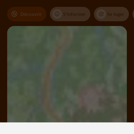
Découvrir
S'informer
Se loger