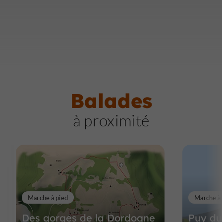
Balades
à proximité
Marche à pied
Marche à
Des gorges de la Dordogne
Puy du