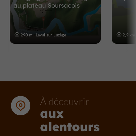
au plateau Soursacois
290 m - Laval-sur-Luzège
2,9 km 
À découvrir
aux
alentours