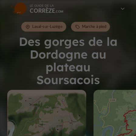
LE GUIDE DE LA
CORRÈZE
Laval-sur-Luzège
Marche à pied
Des gorges de la
Dordogne au
plateau
Soursacois