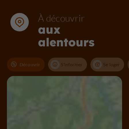
À découvrir
aux
alentours
Découvrir
S'informer
Se loger