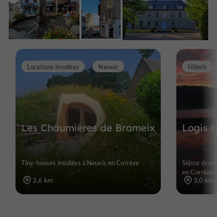
Locations Insolites
Neuvic
Hôtels
Les Chaumières de Brameix
Logis H
Tiny-houses insolites à Neuvic en Corrèze
Séjour écore
en Corrèze
2,6 km
3,0 km