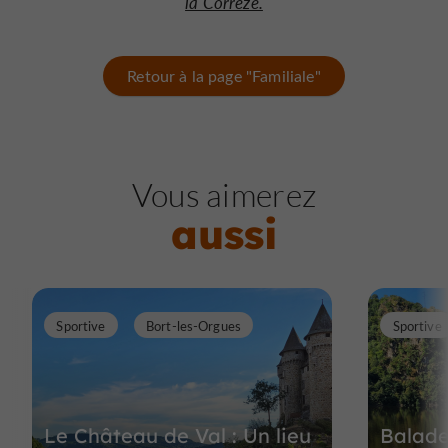
la Corrèze.
Retour à la page "Familiale"
Vous aimerez
aussi
Sportive
Bort-les-Orgues
Sportive
Le Château de Val : Un lieu
Balade