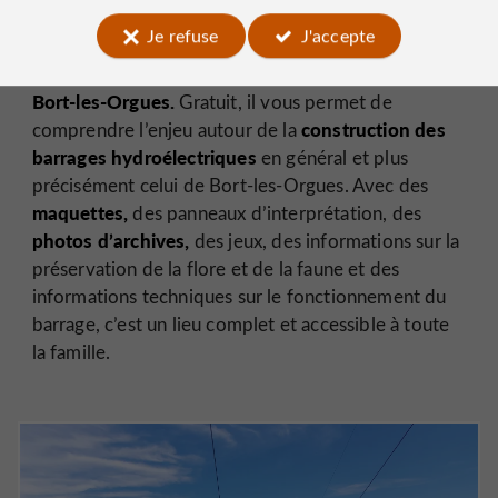
Si après toutes ces aventures il vous reste de
Je refuse
J'accepte
l’énergie, nous vous recommandons la visite du très
espace d’information EDF au barrage de
instructif
Bort-les-Orgues.
Gratuit, il vous permet de
construction des
comprendre l’enjeu autour de la
barrages hydroélectriques
en général et plus
précisément celui de Bort-les-Orgues. Avec des
maquettes,
des panneaux d’interprétation, des
photos d’archives,
des jeux, des informations sur la
préservation de la flore et de la faune et des
informations techniques sur le fonctionnement du
barrage, c’est un lieu complet et accessible à toute
la famille.