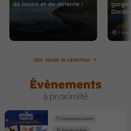
de loisirs et de détente !
gorges
Dordo
9,6 km
Voir toute la sélection
Évènements
à proximité
Evènements sportifs
Bort-les-Orgues