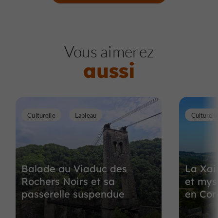
Vous aimerez
aussi
Culturelle
Lapleau
Culturell
Balade au Viaduc des
La Xai
Rochers Noirs et sa
et mys
passerelle suspendue
en Cor