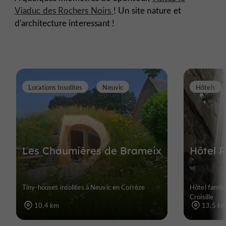
Viaduc des Rochers Noirs
! Un site nature et
d'architecture interessant !
Locations Insolites
Neuvic
Hôtels
Les Chaumières de Brameix
Hôtel R
Tiny-houses insolites à Neuvic en Corrèze
Hôtel familia
Croisille
10,4 km
13,5 k