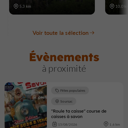
5,3 km
10,0 k
Voir toute la sélection
Évènements
à proximité
Fêtes populaires
Soursac
"Roule ta caisse" course de
caisses à savon
15/08/2026
1,6 km