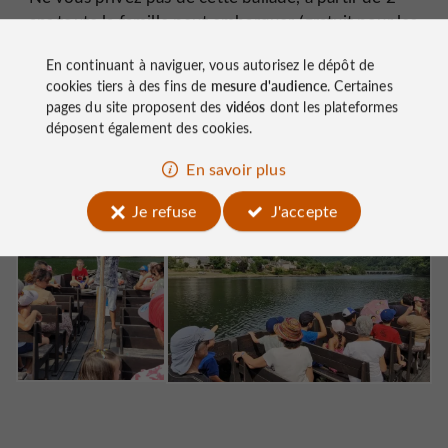
ans toute la famille peut embarquer (gratuit pour les
moins de 5 ans). C’est un moment sur l’eau d’une
En continuant à naviguer, vous autorisez le dépôt de
grande quiétude et amusant, on rigole
cookies tiers à des fins de
mesure d'audience
. Certaines
franchement ! Une belle initiative pour faire
pages du site proposent des
vidéos
dont les plateformes
découvrir le patrimoine local.
déposent également des cookies.
En savoir plus
Je refuse
J'accepte