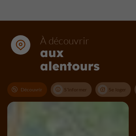
À découvrir
aux
alentours
Découvrir
S'informer
Se loger