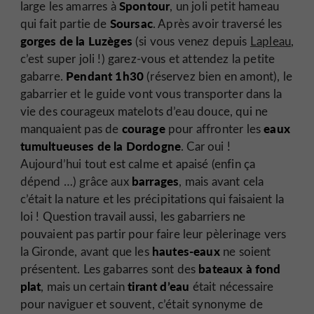
Spontour
large les amarres à
, un joli petit hameau
Soursac
qui fait partie de
. Après avoir traversé les
gorges de la Luzèges
(si vous venez depuis
Lapleau
,
c’est super joli !) garez-vous et attendez la petite
Pendant 1h30
gabarre.
(réservez bien en amont), le
gabarrier et le guide vont vous transporter dans la
vie des courageux matelots d’eau douce, qui ne
courage
eaux
manquaient pas de
pour affronter les
tumultueuses de la Dordogne
. Car oui !
Aujourd’hui tout est calme et apaisé (enfin ça
barrages
dépend …) grâce aux
, mais avant cela
c’était la nature et les précipitations qui faisaient la
loi ! Question travail aussi, les gabarriers ne
pouvaient pas partir pour faire leur pèlerinage vers
hautes-eaux
la Gironde, avant que les
ne soient
bateaux à fond
présentent. Les gabarres sont des
plat
tirant d’eau
, mais un certain
était nécessaire
pour naviguer et souvent, c’était synonyme de