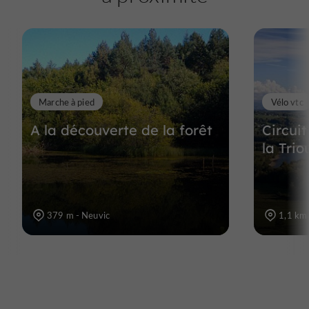
Marche à pied
Vélo vtc
A la découverte de la forêt
Circuit
la Tri
379 m - Neuvic
1,1 km 