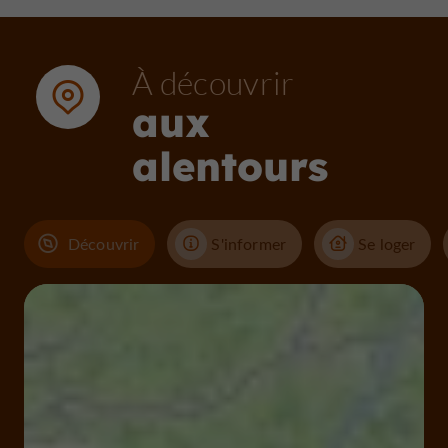
À découvrir
aux
alentours
Découvrir
S'informer
Se loger