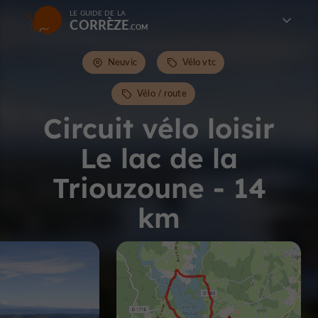
LE GUIDE DE LA
CORRÈZE
Neuvic
Vélo vtc
Vélo / route
Circuit vélo loisir
Le lac de la
Triouzoune - 14
km