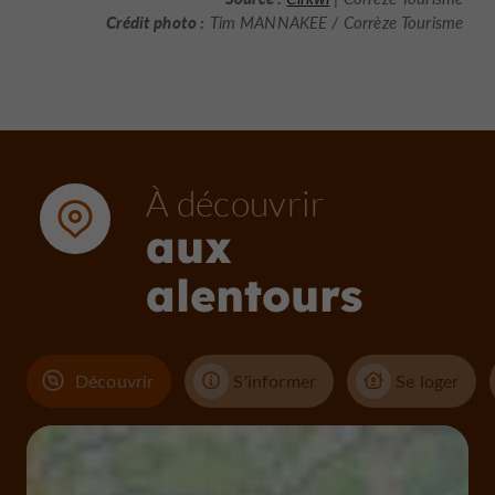
Crédit photo :
Tim MANNAKEE / Corrèze Tourisme
À découvrir
aux
alentours
Découvrir
S'informer
Se loger