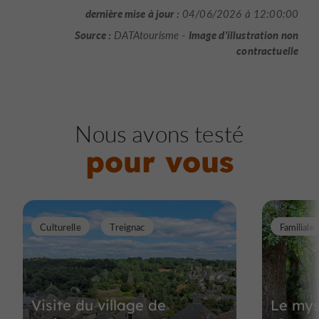
dernière mise à jour :
04/06/2026 à 12:00:00
Source :
Image d'illustration non
DATAtourisme -
contractuelle
Nous avons testé
pour vous
Culturelle
Treignac
Familiale
Visite du village de
Le mys