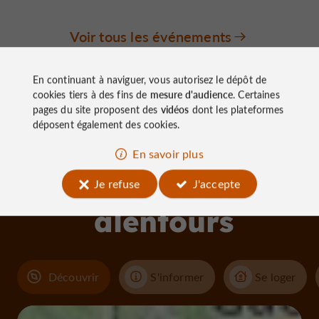
Voir tous les événements
En continuant à naviguer, vous autorisez le dépôt de
cookies tiers à des fins de
mesure d'audience
. Certaines
pages du site proposent des
vidéos
dont les plateformes
déposent également des cookies.
En savoir plus
À découvrir
aux
Je refuse
J'accepte
alentours
Découvrir
S'informer
Se loger