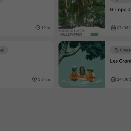
Grimpe d
19 m
07/08/
nac
Conce
Les Grani
1,9 km
24/08/