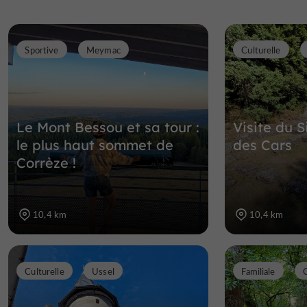
Sportive
Meymac
Culturelle
Le Mont Bessou et sa tour :
Visite du S
le plus haut sommet de
des Cars
Corrèze !
10,4 km
10,4 km
Culturelle
Ussel
Familiale