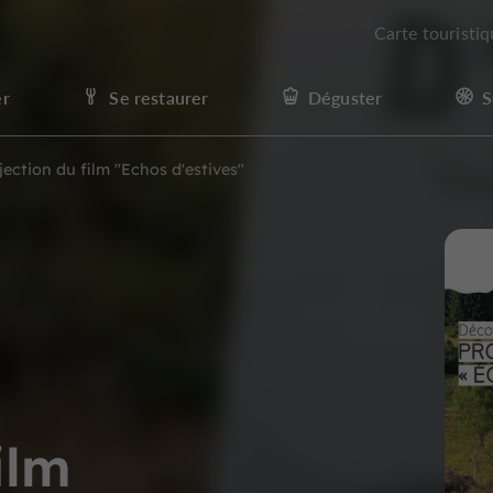
Carte touristi
er
Se restaurer
Déguster
S
jection du film "Echos d'estives"
ilm