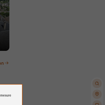
on
e
mesure