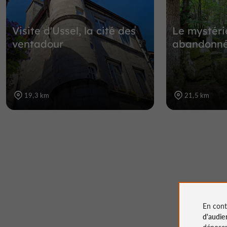
Visite d'Ussel, la cité des
Le mystéri
ventadour
abandonné
19,3 km
21,5 km
En cont
d'audie
déposen