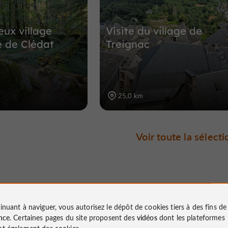
eux village
Visite du village de
 de Clédat
Treignac
25,0 km
Voir toute la sélecti
Évènements
inuant à naviguer, vous autorisez le dépôt de cookies tiers à des fins d
nce
. Certaines pages du site proposent des
vidéos
dont les plateformes
à proximité
t également des cookies.