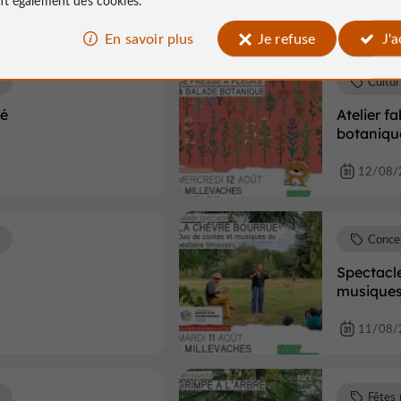
En savoir plus
Je refuse
J'
s
Cultu
lé
Atelier f
botaniqu
12/08/
s
Conce
Spectacle
musiques 
11/08/
s
Fêtes 