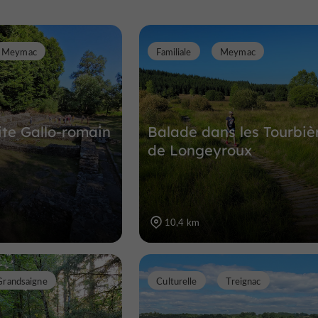
Meymac
Familiale
Meymac
ite Gallo-romain
Balade dans les Tourbiè
de Longeyroux
10,4 km
Grandsaigne
Culturelle
Treignac