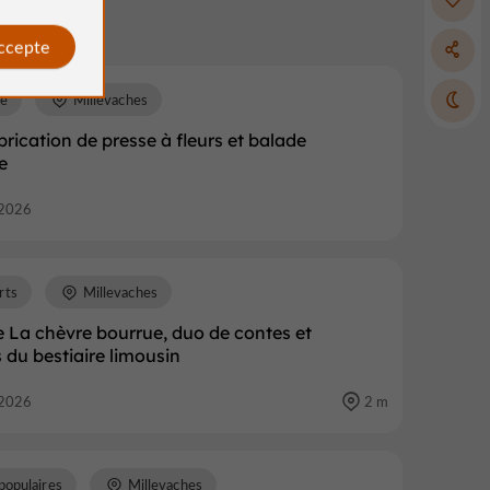
accepte
re
Millevaches
abrication de presse à fleurs et balade
e
2026
rts
Millevaches
 La chèvre bourrue, duo de contes et
du bestiaire limousin
2026
2 m
populaires
Millevaches