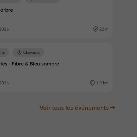
'arbre
2026
22 m
rts
Chavanac
tés - Fibre & Bleu sombre
2026
1,9 km
Voir tous les événements