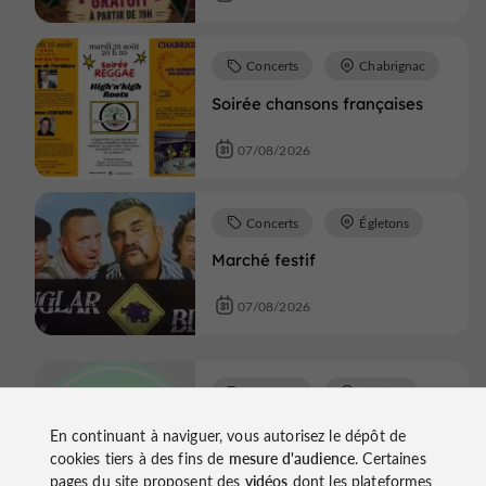
Concerts
Chabrignac
Soirée chansons françaises
07/08/2026
Concerts
Égletons
Marché festif
07/08/2026
Concerts
Liginiac
Soirée DJ Mantosse house
En continuant à naviguer, vous autorisez le dépôt de
disco
cookies tiers à des fins de
mesure d'audience
. Certaines
pages du site proposent des
vidéos
dont les plateformes