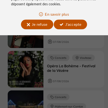
07/08/2026
déposent également des cookies.
En savoir plus
Concerts
Objat
Je refuse
J'accepte
Les vendredis du kiosque:
Luna Nova Trio
07/08/2026
Concerts
Voutezac
Opéra La Bohème - Festival
de la Vézère
07/08/2026
Concerts
Malemort-sur-Corrèze