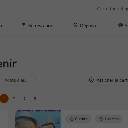
Carte touristi
er
Se restaurer
Déguster
S
enir
Mots clés...
Afficher la car
1
2
Culture
Uzerche