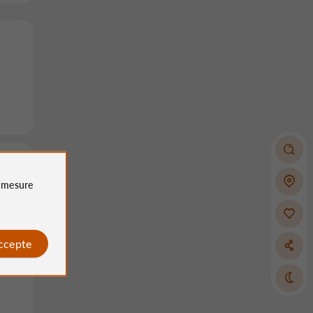
e
mesure
accepte