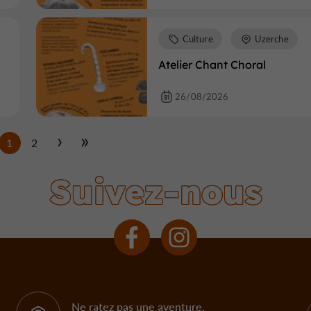
Culture
Uzerche
Atelier Chant Choral
26/08/2026
1
2
Suivez-nous
Ne ratez pas une aventure,