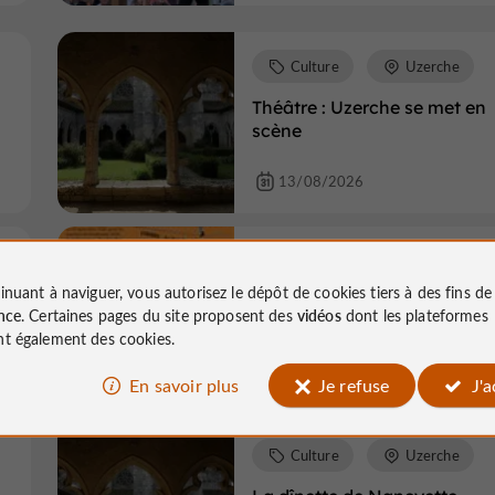
Culture
Uzerche
Théâtre : Uzerche se met en
scène
13/08/2026
Culture
Uzerche
inuant à naviguer, vous autorisez le dépôt de cookies tiers à des fins d
Atelier Céramique
nce
. Certaines pages du site proposent des
vidéos
dont les plateformes
t également des cookies.
17/08/2026
En savoir plus
Je refuse
J'
Culture
Uzerche