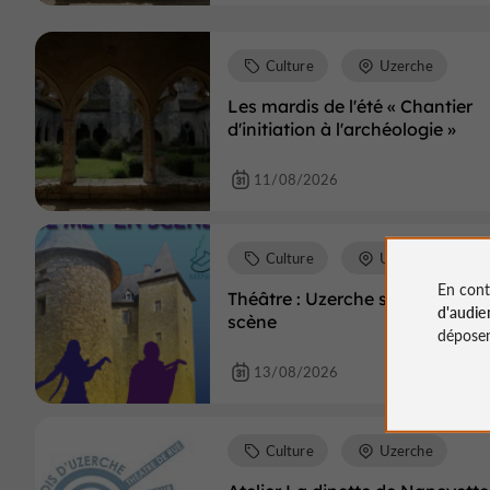
Culture
Uzerche
Les mardis de l'été « Chantier
d'initiation à l'archéologie »
11/08/2026
Culture
Uzerche
En cont
Théâtre : Uzerche se met en
d'audie
scène
déposen
13/08/2026
Culture
Uzerche