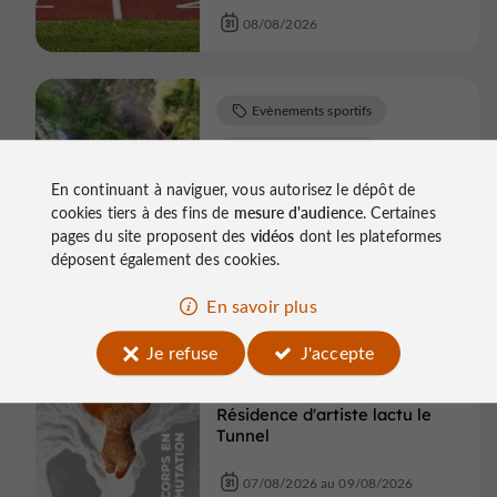
08/08/2026
Evènements sportifs
Gimel-les-Cascades
En continuant à naviguer, vous autorisez le dépôt de
Les Activités du Parc Vuillier :
Visite guidée
cookies tiers à des fins de
mesure d'audience
. Certaines
pages du site proposent des
vidéos
dont les plateformes
déposent également des cookies.
08/08/2026
En savoir plus
Evènements sportifs
Je refuse
J'accepte
Segonzac
Résidence d'artiste lactu le
Tunnel
07/08/2026 au 09/08/2026