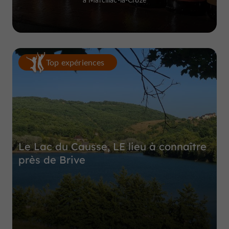
Top expériences
Le Lac du Causse, LE lieu à connaître
près de Brive