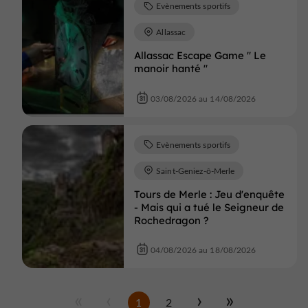
Evènements sportifs
Allassac
Allassac Escape Game " Le
manoir hanté "
03/08/2026 au 14/08/2026
Evènements sportifs
Saint-Geniez-ô-Merle
Tours de Merle : Jeu d'enquête
- Mais qui a tué le Seigneur de
Rochedragon ?
04/08/2026 au 18/08/2026
1
2