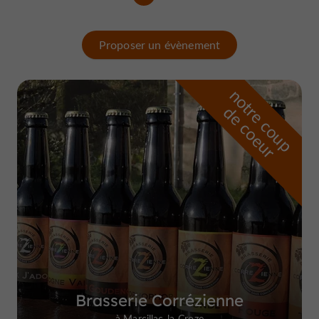
Proposer un évènement
n
o
t
e
c
o
u
p
e
c
o
e
u
r
d
r
Brasserie Corrézienne
à Marcillac-la-Croze