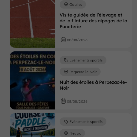
Goulles
Visite guidée de l’élevage et
de la filature des alpagas de la
Paneterie
08/08/2026
Evènements sportifs
Perpezac-le-Noir
Nuit des étoiles à Perpezac-le-
Noir
08/08/2026
Evènements sportifs
Neuvic