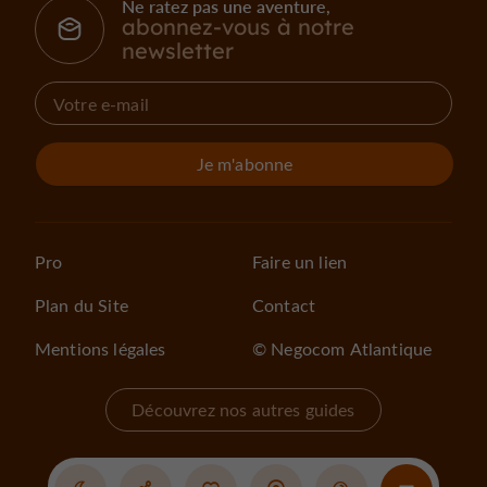
Ne ratez pas une aventure,
abonnez-vous à notre
newsletter
Je m'abonne
Pro
Faire un lien
Plan du Site
Contact
Mentions légales
© Negocom Atlantique
Découvrez nos autres guides