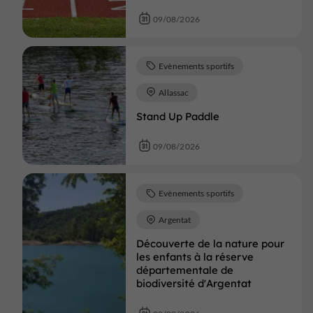
09/08/2026
Evènements sportifs
Allassac
Stand Up Paddle
09/08/2026
Evènements sportifs
Argentat
Découverte de la nature pour
les enfants à la réserve
départementale de
biodiversité d'Argentat