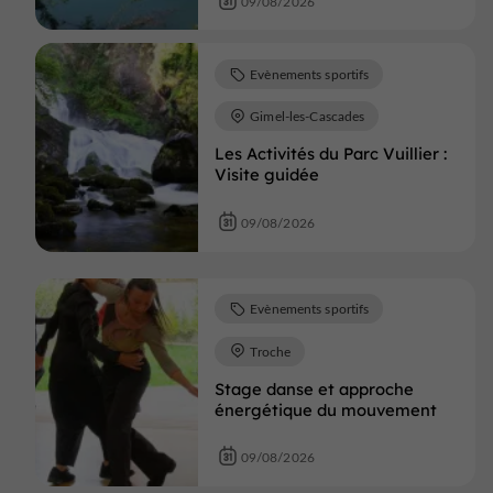
09/08/2026
Evènements sportifs
Gimel-les-Cascades
Les Activités du Parc Vuillier :
Visite guidée
09/08/2026
Evènements sportifs
Troche
Stage danse et approche
énergétique du mouvement
09/08/2026