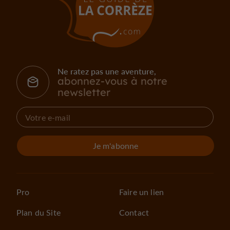
Ne ratez pas une aventure,
abonnez-vous à notre
newsletter
Je m'abonne
Pro
Faire un lien
Plan du Site
Contact