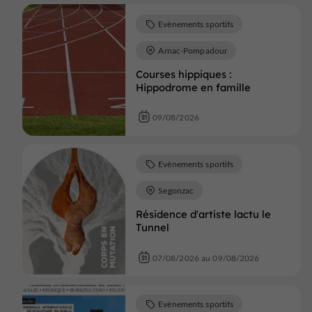
Evènements sportifs
Arnac-Pompadour
Courses hippiques :
Hippodrome en famille
09/08/2026
Evènements sportifs
Segonzac
Résidence d'artiste lactu le
Tunnel
07/08/2026 au 09/08/2026
Evènements sportifs