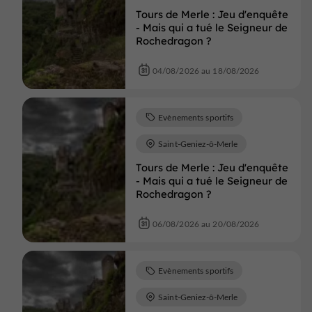
Tours de Merle : Jeu d'enquête
- Mais qui a tué le Seigneur de
Rochedragon ?
04/08/2026 au 18/08/2026
Evènements sportifs
Saint-Geniez-ô-Merle
Tours de Merle : Jeu d'enquête
- Mais qui a tué le Seigneur de
Rochedragon ?
06/08/2026 au 20/08/2026
Evènements sportifs
Saint-Geniez-ô-Merle