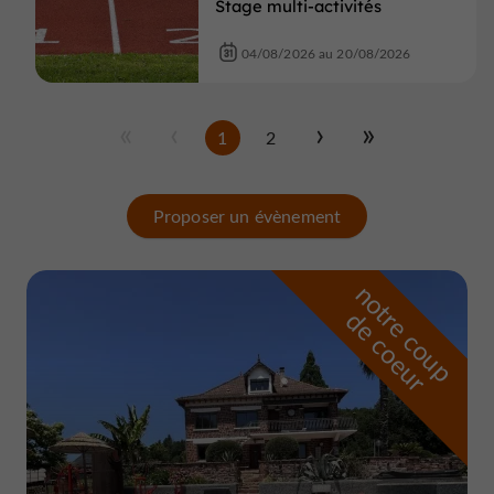
Stage multi-activités
04/08/2026 au 20/08/2026
1
2
Proposer un évènement
n
o
t
e
c
o
u
p
e
c
o
e
u
r
d
r