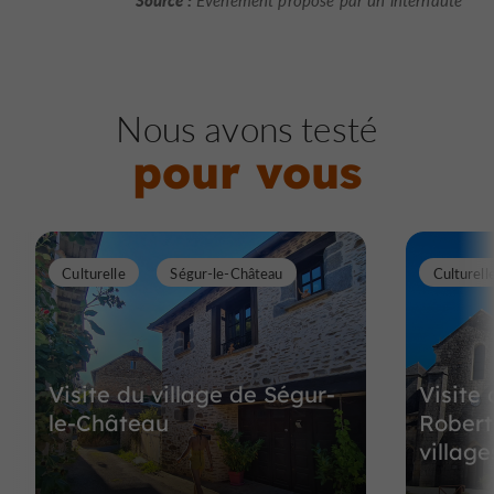
Nous avons testé
pour vous
Culturelle
Ségur-le-Château
Culturell
Visite du village de Ségur-
Visite 
le-Château
Robert
village