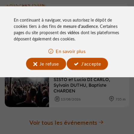
Concerts
Concèze
En continuant à naviguer, vous autorisez le dépôt de
Festival Dec'Ouvrir : Serge
cookies tiers à des fins de
mesure d'audience
. Certaines
REZVANI et Nathalie Akoun et
pages du site proposent des
vidéos
dont les plateformes
Poésie en Liberté
déposent également des cookies.
16/08/2026
724 m
En savoir plus
Je refuse
J'accepte
Concerts
Concèze
Festival Dec'Ouvrir : Oscar
SISTO et Lucia DI CARLO,
Sylvain DUTHU, Baptiste
CHARDEN
13/08/2026
735 m
Voir tous les événements