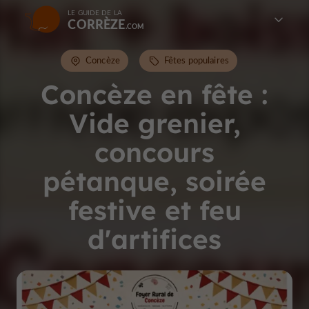
LE GUIDE DE LA
CORRÈZE
Concèze
Fêtes populaires
Concèze en fête :
Vide grenier,
concours
pétanque, soirée
festive et feu
d'artifices