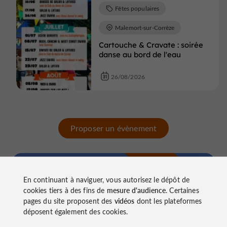
Fêtes populaires
Malemort-sur-Corrèze
Cartouche & Cravate : soirée
danse au bord de l'eau
26/08/2026
Proposer un évènement
n
o
t
e
c
o
u
p
e
c
o
e
u
r
d
r
En continuant à naviguer, vous autorisez le dépôt de
cookies tiers à des fins de
mesure d'audience
. Certaines
pages du site proposent des
vidéos
dont les plateformes
déposent également des cookies.