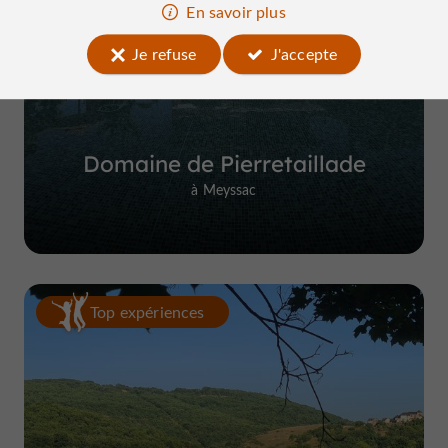
En savoir plus
Je refuse
J'accepte
Domaine de Pierretaillade
à Meyssac
Top expériences