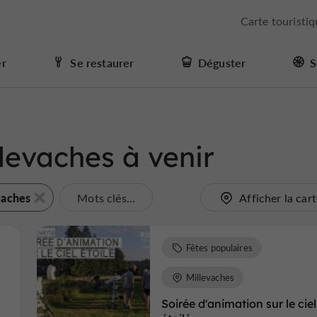
Carte touristi
er
Se restaurer
Déguster
S
levaches à venir
vaches
Mots clés...
Afficher la car
Fêtes populaires
Millevaches
Soirée d'animation sur le ciel