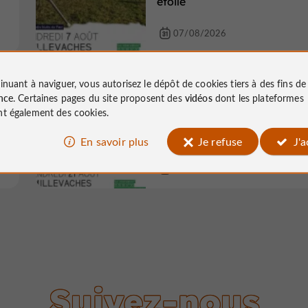
étoilé
07/08/2026
inuant à naviguer, vous autorisez le dépôt de cookies tiers à des fins d
Fêtes populaires
nce
. Certaines pages du site proposent des
vidéos
dont les plateformes
t également des cookies.
Millevaches
Sous le ciel étoilé de Milleva
En savoir plus
Je refuse
J'
21/08/2026
Suivez-nous