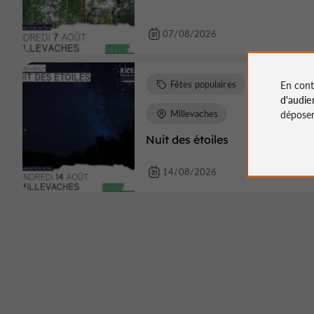
07/08/2026
En cont
Fêtes populaires
d'audie
déposen
Millevaches
Nuit des étoiles
14/08/2026