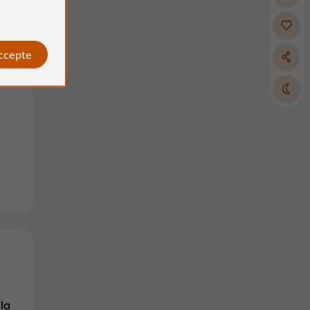
accepte
la