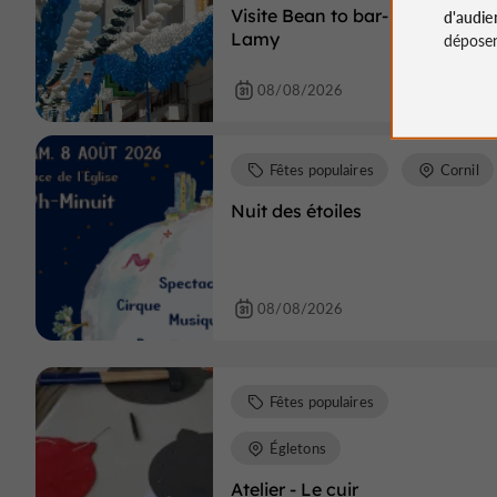
Visite Bean to bar- Chocolateri
d'audie
Lamy
déposen
08/08/2026
Fêtes populaires
Cornil
Nuit des étoiles
08/08/2026
Fêtes populaires
Égletons
Atelier - Le cuir