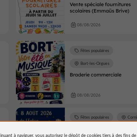
Vente spéciale fournitures
scolaires (Emmaüs Brive)
08/08/2026
Fêtes populaires
Bort-les-Orgues
Braderie commerciale
08/08/2026
Fêtes populaires
Corni
Nuit des étoiles - Cornil
inuant à naviguer, vous autorisez le dépôt de cookies tiers à des fins d