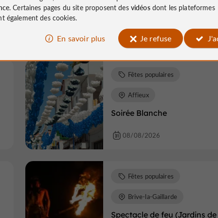
e
nce
. Certaines pages du site proposent des
vidéos
dont les plateformes
t également des cookies.
En savoir plus
Je refuse
J'
08/08/2026
Fêtes populaires
Affieux
Soirée Blanche
08/08/2026
Fêtes populaires
Brive-la-Gaillarde
Spectacle de feu (Jardins de 