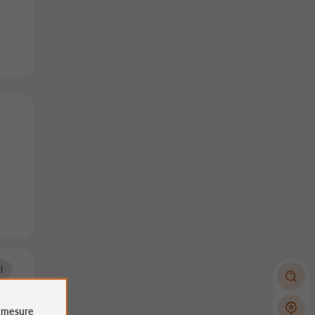
l
e
mesure