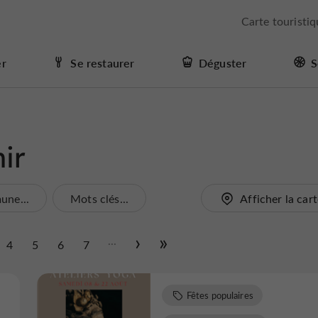
Carte touristi
er
Se restaurer
Déguster
S
ir
ne...
Mots clés...
Afficher la car
...
4
5
6
7
Fêtes populaires