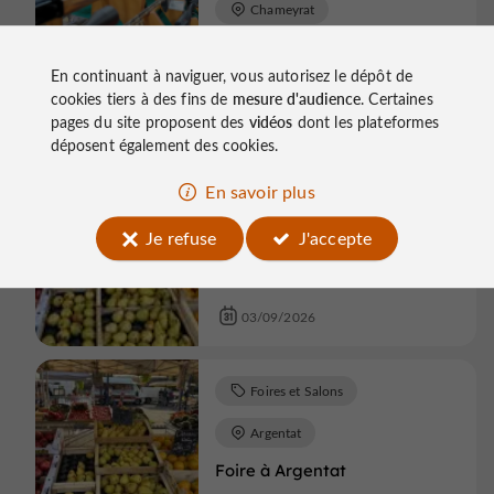
Chameyrat
Bourse aux antiquités
militaires et militaria
En continuant à naviguer, vous autorisez le dépôt de
cookies tiers à des fins de
mesure d'audience
. Certaines
30/08/2026
pages du site proposent des
vidéos
dont les plateformes
déposent également des cookies.
En savoir plus
Foires et Salons
Argentat
Je refuse
J'accepte
Foire à Argentat
03/09/2026
Foires et Salons
Argentat
Foire à Argentat