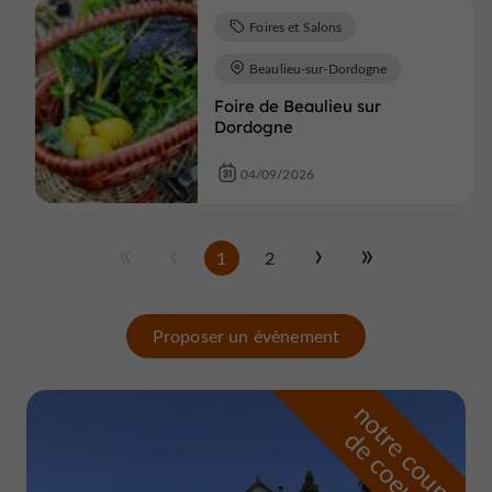
Foires et Salons
Beaulieu-sur-Dordogne
Foire de Beaulieu sur
Dordogne
04/09/2026
1
2
Proposer un évènement
n
o
t
e
c
o
u
p
e
c
o
e
u
r
d
r